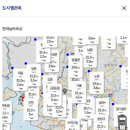
close
도시별관측
장남
판문점
30.1
℃
2.8
m/s
화현
30.7
동두천
℃
남면
-
현재날씨
육상
mm
파주
2.7
홈
m/s
포천
30.2
-
30.4
℃
mm
℃
30.3
℃
31.6
1.1
0.6
m/s
℃
m/s
-
양주
-
m/s
가
℃
-
2.5
-
mm
m/s
mm
-
mm
-
m/s
-
탄현
mm
32.0
-
2
℃
mm
남방
3.4
m/s
1
31.6
℃
-
파주금촌
mm
2.3
m/s
31.3
℃
-
장흥면
mm
3.0
m/s
30.7
℃
-
mm
3.8
m/s
29.5
℃
양촌
-
mm
창
-
m/s
은평
대곶
-
mm
31.5
노원
℃
-
김포
30.4
3.3
℃
32.0
m/s
℃
-
m/
-
1.5
29.6
m/s
mm
2.6
℃
m/s
서울
-
경서동
31.7
m
-
3.8
℃
mm
-
김포(공)
m/s
mm
1.3
-
m/s
mm
31.4
℃
31.6
-
℃
mm
31.5
℃
4.1
m/s
2.3
부천
m/s
5.4
구로
m/s
-
서초
mm
-
광명
mm
인천
송파*
-
mm
인천(공)
31.8
℃
32.0
℃
30.7
과천
경기광주
℃
31.6
1.8
32.3
31.0
m/s
℃
℃
℃
3.3
m/s
1.6
m/s
32.1
-
2.8
℃
mm
3
m/s
2.6
m/s
-
m/s
mm
-
30.6
29.3
mm
4.6
-
℃
℃
m/s
-
-
mm
무의도
mm
mm
분당구
2.6
-
3.3
m/s
m/s
mm
수리산길
-
-
mm
mm
0.5
의왕
31.3
℃
℃
2.9
m/s