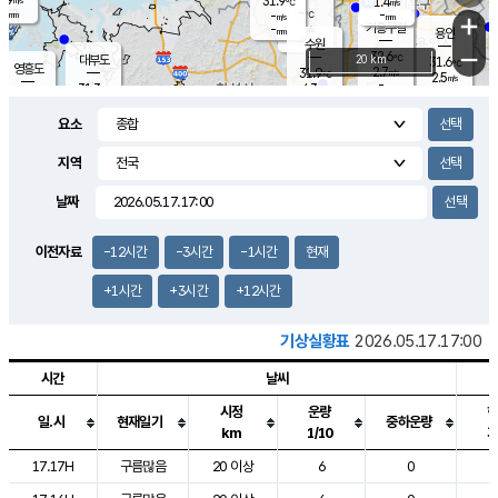
31.9
1.4
m/s
℃
-
-
-
mm
-
℃
mm
+
m/s
기흥구갈
-
-
m/s
mm
용인
-
수원
mm
−
32.6
℃
대부도
20 km
31.6
℃
영흥도
2.7
31.9
m/s
℃
2.5
m/s
-
mm
4.3
31.3
m/s
-
℃
mm
31.3
℃
-
오산
3.9
mm
m/s
5.1
m/s
-
mm
요소
-
mm
향남
31.1
℃
2.8
m/s
32.1
-
지역
℃
운평
mm
송탄
-
℃
m/s
-
s
mm
31.1
보
℃
날짜
31.9
℃
3.3
m/s
산
1.7
m/s
-
29.
mm
-
mm
1.4
℃
이전자료
-12시간
-3시간
-1시간
현재
-
m
/s
+1시간
+3시간
+12시간
기상실황표
2026.05.17.17:00
시간
날씨
시정
운량
일.시
현재일기
중하운량
km
1/10
도시별 기상실황표로 지점, 날씨, 기온, 강수, 바람, 기압등을 안내한 표입
17.17H
구름많음
20 이상
6
0
2