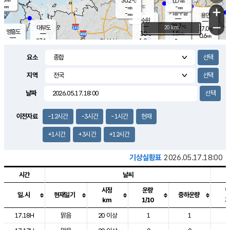
30.2
0.7
m/s
℃
-
-
-
mm
-
℃
mm
+
m/s
기흥구갈
-
-
m/s
mm
용인
-
수원
mm
−
28.7
℃
대부도
20 km
27.0
℃
영흥도
1.5
30
m/s
℃
0.6
m/s
-
mm
1.9
27.1
m/s
-
℃
mm
28.8
℃
-
오산
0.8
mm
m/s
2.6
m/s
-
mm
요소
-
mm
향남
29.0
℃
1.5
m/s
29.9
-
지역
℃
운평
mm
송탄
-
℃
m/s
-
s
mm
27.6
보
℃
날짜
29.8
℃
1.2
m/s
산
0.7
m/s
-
25.
mm
-
mm
0.6
℃
이전자료
-12시간
-3시간
-1시간
현재
-
m
/s
+1시간
+3시간
+12시간
기상실황표
2026.05.17.18:00
시간
날씨
시정
운량
일.시
현재일기
중하운량
km
1/10
도시별 기상실황표로 지점, 날씨, 기온, 강수, 바람, 기압등을 안내한 표입
17.18H
맑음
20 이상
1
1
2