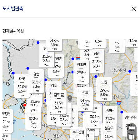
close
도시별관측
장남
판문점
30.1
℃
2.8
m/s
화현
30.7
동두천
℃
남면
-
현재날씨
육상
mm
파주
2.7
홈
m/s
포천
30.2
-
30.4
℃
mm
℃
30.3
℃
31.6
1.1
0.6
m/s
℃
m/s
-
양주
-
m/s
가
℃
-
2.5
-
mm
m/s
mm
-
mm
-
m/s
-
탄현
mm
32.0
-
2
℃
mm
남방
3.4
m/s
1
31.6
℃
-
파주금촌
mm
2.3
m/s
31.3
℃
-
장흥면
mm
3.0
m/s
30.7
℃
-
mm
3.8
m/s
29.5
℃
양촌
-
mm
창
-
m/s
은평
대곶
-
mm
31.5
노원
℃
-
김포
30.4
3.3
℃
32.0
m/s
℃
-
m/
-
1.5
29.6
m/s
mm
2.6
℃
m/s
서울
-
경서동
31.7
m
-
3.8
℃
mm
-
김포(공)
m/s
mm
1.3
-
m/s
mm
31.4
℃
31.6
-
℃
mm
31.5
℃
4.1
m/s
2.3
부천
m/s
5.4
구로
m/s
-
서초
mm
-
광명
mm
인천
송파*
-
mm
인천(공)
31.8
℃
32.0
℃
30.7
과천
경기광주
℃
31.6
1.8
32.3
31.0
m/s
℃
℃
℃
3.3
m/s
1.6
m/s
32.1
-
2.8
℃
mm
3
m/s
2.6
m/s
-
m/s
mm
-
30.6
29.3
mm
4.6
-
℃
℃
m/s
-
-
mm
무의도
mm
mm
분당구
2.6
-
3.3
m/s
m/s
mm
수리산길
-
-
mm
mm
0.5
의왕
31.3
℃
℃
2.9
m/s