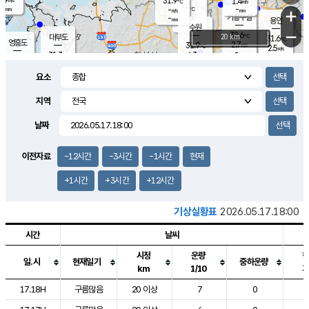
31.9
1.4
m/s
℃
-
-
-
mm
-
℃
mm
+
m/s
기흥구갈
-
-
m/s
mm
용인
-
수원
mm
−
32.6
℃
대부도
20 km
31.6
℃
영흥도
2.7
31.9
m/s
℃
2.5
m/s
-
mm
4.3
31.3
m/s
-
℃
mm
31.3
℃
-
오산
3.9
mm
m/s
5.1
m/s
-
mm
요소
-
mm
향남
31.1
℃
2.8
m/s
32.1
-
지역
℃
운평
mm
송탄
-
℃
m/s
-
s
mm
31.1
보
℃
날짜
31.9
℃
3.3
m/s
산
1.7
m/s
-
29.
mm
-
mm
1.4
℃
이전자료
-12시간
-3시간
-1시간
현재
-
m
/s
+1시간
+3시간
+12시간
기상실황표
2026.05.17.18:00
시간
날씨
시정
운량
일.시
현재일기
중하운량
km
1/10
도시별 기상실황표로 지점, 날씨, 기온, 강수, 바람, 기압등을 안내한 표입
17.18H
구름많음
20 이상
7
0
2