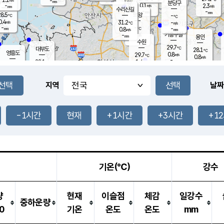
-
-
mm
무의도
mm
mm
분당구
0.1
-
2.3
m/s
m/s
mm
수리산길
-
-
mm
mm
8.5
의왕
-
℃
℃
0.4
31.2
m/s
-
m/s
℃
-
-
-
mm
0.8
℃
mm
m/s
기흥구갈
-
-
m/s
mm
용인
-
수원
mm
29.7
℃
대부도
28.1
℃
영흥도
0.8
29.7
m/s
℃
0.8
m/s
-
mm
1.4
28.1
m/s
-
℃
mm
30.2
℃
-
오산
1.4
mm
m/s
2.1
m/s
-
mm
-
mm
향남
27.0
℃
지역
날짜
0.0
m/s
30.7
-
℃
운평
mm
송탄
0.0
℃
m/s
-
s
mm
27.3
보
℃
-
-1시간
현재
+1시간
+3시간
+1
℃
0.2
m/s
산
-
m/s
-
24.
mm
-
mm
0.3
℃
-
m
/s
기온(℃)
강수
량
현재
이슬점
체감
일강수
중하운량
0
기온
온도
온도
mm