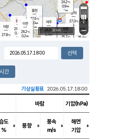
26.2
℃
강림
0.9
m/s
원주
-
흥천
mm
24.3
℃
문막
0.7
m/s
30
℃
27.5
-
℃
mm
+
1.3
설봉
m/s
27.0
℃
여주
0.0
m/s
이천
-
mm
2.4
m/s
-
마장
mm
신림
29.9
부론
-
귀래
−
℃
mm
28.3
20 km
℃
28.2
℃
0.4
m/s
1.4
27.8
m/s
℃
24.1
0.2
m/s
℃
-
25.7
25.4
mm
℃
-
℃
mm
0.9
m/s
-
0.4
mm
m/s
0.0
0.3
m/s
m/s
-
mm
-
백운
mm
-
-
mm
mm
백암
장호원
24.7
℃
1.2
m/s
24.5
℃
29.4
엄정
℃
-
mm
0.2
m/s
1.6
m/s
노은
-
mm
-
26.6
mm
℃
개
2시간
0.1
m/s
26.3
℃
-
mm
6
0.0
℃
m/s
-
m/s
mm
m
기상실황표
2026.05.17.18:00
바람
기압(hPa)
습도
풍속
해면
풍향
%
m/s
기압