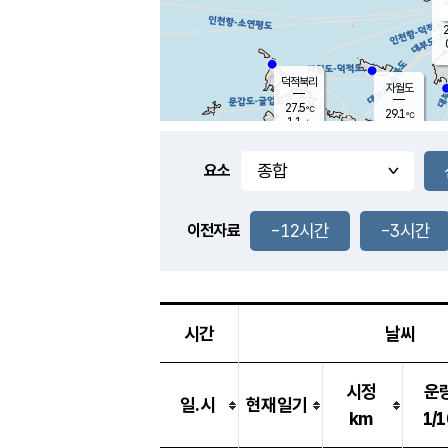
2
덕적북리
자월도
27.5
℃
29.1
℃
1.1
m/s
2.1
m/s
-
mm
-
mm
요소
풍도
28.1
덕적지도
0.7
m/
-
-12시간
-3시간
mm
이전자료
27.0
℃
대
3.1
m/s
-
mm
26.7
0.0
m
-
mm
시간
날씨
시정
운
일.시
현재일기
km
1/1