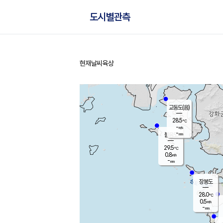
도시별관측
현재날씨
육상
홈
교동도(음)
28.5
℃
-
m/s
-
mm
볼음도
대연평
29.5
℃
0.8
m/s
29.4
℃
-
mm
0.5
m/s
-
mm
장봉도
28.0
℃
0.5
m/s
-
mm