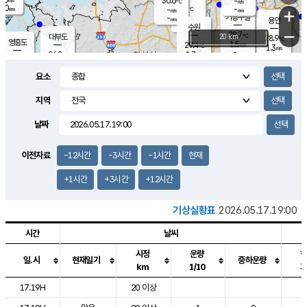
30.6
-
m/s
℃
2.0
-
-
mm
-
℃
mm
+
m/s
기흥구갈
-
-
m/s
mm
용인
-
수원
mm
−
28.7
℃
대부도
20 km
28.9
℃
영흥도
1.5
29.4
m/s
℃
1.3
m/s
-
mm
1.7
24.2
m/s
-
℃
mm
27.0
℃
-
오산
0.6
mm
m/s
3.1
m/s
14.5
mm
요소
11.5
mm
향남
27.0
℃
1.1
m/s
28.2
-
지역
℃
운평
mm
송탄
0.6
℃
m/s
-
s
mm
24.9
보
℃
날짜
27.2
m
℃
2.1
m/s
산
0.2
m/s
27.0
23.
mm
-
mm
0.3
℃
이전자료
-12시간
-3시간
-1시간
현재
1.0
/s
+1시간
+3시간
+12시간
기상실황표
2026.05.17.19:00
시간
날씨
시정
운량
일.시
현재일기
중하운량
km
1/10
도시별 기상실황표로 지점, 날씨, 기온, 강수, 바람, 기압등을 안내한 표입
17.19H
20 이상
2