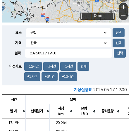
+
−
20 km
요소
지역
날짜
이전자료
-12시간
-3시간
-1시간
현재
+1시간
+3시간
+12시간
기상실황표
2026.05.17.19:00
시간
날씨
시정
운량
일.시
현재일기
중하운량
km
1/10
도시별 기상실황표로 지점, 날씨, 기온, 강수, 바람, 기압등을 안내한 표입
17.19H
20 이상
2