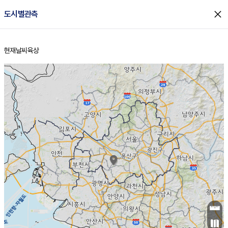
close
도시별관측
현재날씨
육상
홈