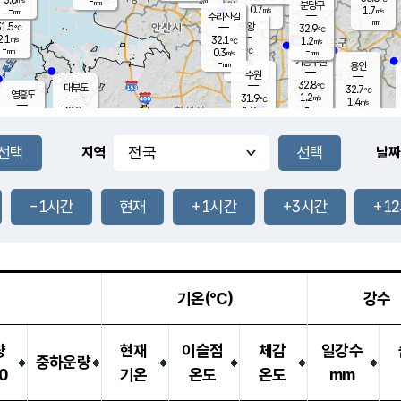
-
-
mm
무의도
mm
mm
분당구
0.7
-
1.7
m/s
m/s
mm
수리산길
-
-
mm
mm
1.5
의왕
32.9
℃
℃
2.1
32.1
m/s
1.2
m/s
℃
-
-
-
mm
0.3
℃
mm
m/s
기흥구갈
-
-
m/s
mm
용인
-
수원
mm
32.8
℃
대부도
32.7
℃
영흥도
1.2
31.9
m/s
℃
1.4
m/s
-
mm
1.9
32.0
m/s
-
℃
mm
31.5
℃
-
오산
2.6
mm
m/s
1.6
m/s
-
mm
-
mm
향남
32.2
℃
지역
날짜
1.2
m/s
32.0
-
℃
운평
mm
송탄
1.4
℃
m/s
-
s
mm
31.1
보
℃
31.9
-1시간
현재
+1시간
+3시간
+1
℃
2.4
m/s
산
2.5
m/s
-
-
mm
-
mm
-
m
℃
-
m
/s
기온(℃)
강수
량
현재
이슬점
체감
일강수
중하운량
0
기온
온도
온도
mm