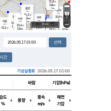
31.8
℃
강림
0.8
m/s
원주
-
흥천
mm
29.2
℃
문막
1.4
m/s
30.8
℃
31.3
-
℃
mm
+
1.7
설봉
m/s
30.9
℃
여주
0.4
m/s
이천
-
mm
1.4
m/s
-
마장
mm
신림
31.2
부론
-
귀래
−
℃
mm
30.7
20 km
℃
30.4
℃
1.6
m/s
1.2
32.1
m/s
℃
29.5
0.8
m/s
℃
-
29.2
30.8
mm
℃
-
℃
mm
1.2
m/s
-
2.5
mm
m/s
2.2
0.3
m/s
m/s
-
mm
-
백운
mm
-
-
mm
mm
백암
장호원
29.8
℃
0.6
m/s
30.4
℃
31.7
엄정
℃
-
mm
2.3
m/s
0.7
m/s
노은
-
mm
-
30.8
mm
℃
개
2시간
0.7
m/s
30.2
℃
-
mm
0.9
℃
m/s
-
/s
mm
m
기상실황표
2026.05.17.01:00
바람
기압(hPa)
습도
풍속
해면
풍향
%
m/s
기압