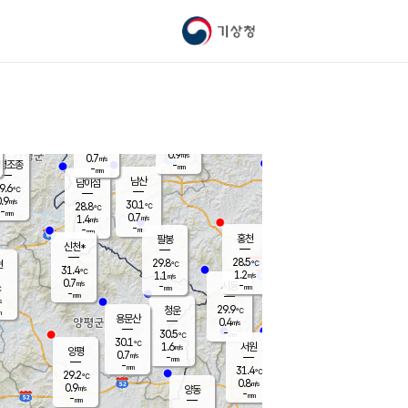
기상청
신남
북춘천
27.0
℃
29.4
0.8
춘천
℃
m/s
가평북면
0.7
-
m/s
mm
-
29
mm
℃
30.2
℃
0.9
m/s
0.7
m/s
평조종
-
mm
-
mm
화촌
남산
남이섬
9.6
℃
.9
m/s
29.8
30.1
℃
28.8
℃
℃
-
mm
0.2
0.7
m/s
1.4
m/s
m/s
-
-
mm
-
mm
mm
홍천
팔봉
신천*
28.5
29.8
현
℃
℃
31.4
℃
1.2
1.1
m/s
m/s
0.7
m/s
-
시동
-
mm
mm
℃
-
mm
s
29.9
청운
℃
m
용문산
0.4
m/s
-
30.5
mm
℃
30.1
℃
1.6
서원
횡성
m/s
양평
0.7
m/s
-
안흥
mm
-
mm
31.4
30.9
℃
℃
29.2
℃
30.0
0.8
0.8
℃
m/s
m/s
0.9
m/s
양동
-
-
0.8
m/s
mm
mm
-
mm
-
mm