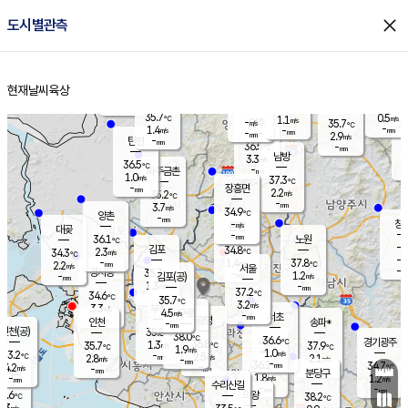
close
도시별관측
장남
판문점
36.3
℃
1.1
m/s
화현
36.1
동두천
℃
남면
-
현재날씨
육상
mm
파주
0.5
홈
m/s
포천
35.4
-
35.2
℃
mm
℃
35.9
℃
35.7
0.5
1.1
m/s
℃
m/s
-
양주
35.7
m/s
가
℃
-
1.4
-
mm
m/s
mm
-
mm
2.9
m/s
-
탄현
mm
36.5
-
3
℃
mm
남방
3.3
m/s
1
36.5
℃
-
파주금촌
mm
1.0
m/s
37.3
℃
-
장흥면
mm
2.2
m/s
35.2
℃
-
mm
3.7
m/s
34.9
℃
양촌
-
mm
창
-
m/s
은평
대곶
-
mm
36.1
노원
℃
-
김포
34.8
2.3
℃
34.3
m/s
℃
-
m/
-
1.4
37.8
m/s
mm
2.2
℃
m/s
서울
-
경서동
35.7
m
-
1.2
℃
mm
-
김포(공)
m/s
mm
1.3
-
m/s
mm
37.2
℃
34.6
-
℃
mm
35.7
℃
3.2
m/s
3.3
부천
m/s
4.5
구로
m/s
-
서초
mm
-
광명
mm
인천
송파*
-
mm
인천(공)
35.8
℃
38.0
℃
36.6
과천
경기광주
℃
36.8
1.3
35.7
37.9
m/s
℃
℃
℃
1.9
m/s
1.0
m/s
33.2
-
2.5
℃
mm
2.8
m/s
2.1
m/s
-
m/s
mm
-
36.1
34.7
mm
4.2
-
℃
℃
m/s
-
-
mm
무의도
mm
mm
분당구
1.8
-
1.2
m/s
m/s
mm
수리산길
-
-
mm
mm
2.6
의왕
38.2
℃
℃
2.3
m/s