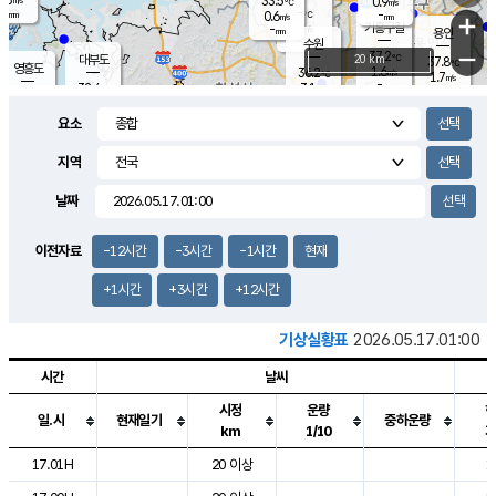
33.5
0.9
m/s
℃
-
-
-
mm
0.6
℃
mm
+
m/s
기흥구갈
-
-
m/s
mm
용인
-
수원
mm
−
37.2
℃
대부도
20 km
37.8
℃
영흥도
1.6
36.2
m/s
℃
1.7
m/s
-
mm
3.1
32.4
m/s
-
℃
mm
33.7
℃
-
오산
2.1
mm
m/s
3.4
m/s
-
mm
요소
-
mm
향남
36.1
℃
2.0
m/s
36.0
-
지역
℃
운평
mm
송탄
2.0
℃
m/s
-
s
mm
34.1
보
℃
날짜
37.8
℃
3.0
m/s
산
1.2
m/s
-
34.
mm
-
mm
1.0
℃
이전자료
-12시간
-3시간
-1시간
현재
-
m
/s
+1시간
+3시간
+12시간
기상실황표
2026.05.17.01:00
시간
날씨
시정
운량
일.시
현재일기
중하운량
km
1/10
도시별 기상실황표로 지점, 날씨, 기온, 강수, 바람, 기압등을 안내한 표입
17.01H
20 이상
1