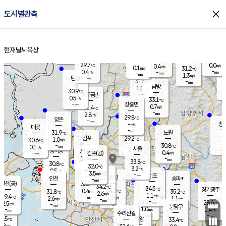
close
도시별관측
장남
판문점
29.5
℃
0.1
m/s
화현
27.8
동두천
℃
남면
-
현재날씨
육상
mm
파주
0.1
홈
m/s
포천
28.3
-
30.7
℃
mm
℃
29.6
℃
29.7
0.0
0.4
m/s
℃
m/s
0.1
양주
31.2
m/s
가
℃
-
0.4
-
mm
m/s
mm
-
mm
1.3
m/s
-
탄현
mm
31.5
-
3
℃
mm
남방
1.1
m/s
0
30.9
℃
-
파주금촌
mm
0.5
m/s
33.1
℃
-
장흥면
mm
0.7
m/s
31.4
℃
-
mm
2.8
m/s
29.8
℃
양촌
-
mm
창
-
m/s
은평
대곶
-
mm
31.9
노원
℃
-
김포
29.2
1.0
℃
30.6
m/s
℃
-
m/
-
0.7
30.8
m/s
mm
0.1
℃
m/s
서울
-
경서동
31.8
m
-
0.4
℃
mm
-
김포(공)
m/s
mm
1.3
-
m/s
mm
33.8
℃
30.8
-
℃
mm
32.0
℃
3.2
m/s
0.5
부천
m/s
3.5
구로
m/s
-
서초
mm
-
광명
mm
인천
송파*
-
mm
인천(공)
33.2
℃
34.2
℃
34.5
과천
경기광주
℃
34.2
0.4
31.8
35.2
m/s
℃
℃
℃
2.6
m/s
1.1
m/s
29.4
-
1.8
℃
mm
2.6
m/s
1.1
m/s
-
m/s
mm
-
30.8
28.6
mm
2.5
-
℃
℃
m/s
-
-
mm
무의도
mm
mm
분당구
1.0
-
1.4
m/s
m/s
mm
수리산길
-
-
mm
mm
0.5
의왕
33.4
℃
℃
1.8
m/s