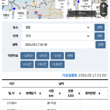
32.6
0.8
m/s
℃
-
-
-
mm
-
℃
mm
+
m/s
기흥구갈
-
-
m/s
mm
용인
-
수원
mm
−
31.9
℃
대부도
20 km
30.5
℃
영흥도
0.5
32.4
m/s
℃
1.9
m/s
-
mm
2.1
28.5
m/s
-
℃
mm
30.5
℃
-
오산
1.4
mm
m/s
3.1
m/s
-
mm
요소
-
mm
향남
28.4
℃
0.5
m/s
33.1
-
지역
℃
운평
mm
송탄
0.5
℃
m/s
-
s
mm
29.8
보
℃
날짜
33.9
℃
1.4
m/s
산
1.3
m/s
-
26.
mm
-
mm
0.0
℃
이전자료
-12시간
-3시간
-1시간
현재
-
m
/s
+1시간
+3시간
+12시간
기상실황표
2026.05.17.01:00
시간
날씨
시정
운량
일.시
현재일기
중하운량
km
1/10
도시별 기상실황표로 지점, 날씨, 기온, 강수, 바람, 기압등을 안내한 표입
17.01H
20 이상
1