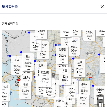
close
도시별관측
장남
판문점
26.9
℃
1.5
m/s
화현
25.6
동두천
℃
남면
-
현재날씨
육상
mm
파주
0.3
홈
m/s
포천
26.3
-
27.7
℃
mm
℃
27.5
℃
26.8
0.0
0.4
m/s
℃
m/s
0.0
양주
27.8
m/s
가
℃
-
0.9
-
mm
m/s
mm
-
mm
1.0
m/s
-
탄현
mm
28.5
-
2
℃
mm
남방
0.9
m/s
0
28.7
℃
-
파주금촌
mm
0.3
m/s
30.2
℃
-
장흥면
mm
0.7
m/s
28.8
℃
-
mm
1.0
m/s
28.2
℃
양촌
-
mm
창
-
m/s
은평
대곶
-
mm
29.8
노원
℃
-
김포
27.0
0.0
℃
28.6
m/s
℃
-
m/
-
0.2
28.2
m/s
mm
0.0
℃
m/s
서울
-
경서동
30.2
m
-
1.0
℃
mm
-
김포(공)
m/s
mm
0.1
-
m/s
mm
32
℃
28.7
-
℃
mm
29.8
℃
0.8
m/s
0.0
부천
m/s
1.5
구로
m/s
-
서초
mm
-
광명
mm
인천
송파*
-
mm
인천(공)
32.1
℃
31.9
℃
31.1
과천
경기광주
℃
33.0
0.4
31.4
33.3
m/s
℃
℃
℃
1.4
m/s
0.9
m/s
29.7
-
0.9
℃
mm
1.5
m/s
0.3
m/s
-
m/s
mm
-
27.8
26.6
mm
0.6
-
℃
℃
m/s
-
-
mm
무의도
mm
mm
분당구
0.4
-
1.8
m/s
m/s
mm
수리산길
-
-
mm
mm
9.1
의왕
31.2
℃
℃
0.3
m/s