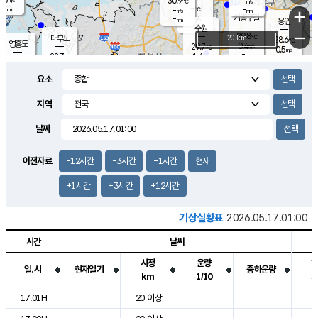
30.9
-
m/s
℃
-
-
-
mm
-
℃
mm
+
m/s
기흥구갈
-
-
m/s
mm
용인
-
수원
mm
−
29.8
℃
대부도
20 km
28.6
℃
영흥도
0.4
29.7
m/s
℃
0.5
m/s
-
mm
1.4
28.3
m/s
-
℃
mm
29.5
℃
-
오산
1.4
mm
m/s
1.0
m/s
-
mm
요소
-
mm
향남
27.0
℃
0.0
m/s
31.1
-
지역
℃
운평
mm
송탄
0.0
℃
m/s
-
s
mm
27.3
보
℃
날짜
-
℃
0.0
m/s
산
-
m/s
-
24.
mm
-
mm
0.0
℃
이전자료
-12시간
-3시간
-1시간
현재
-
m
/s
+1시간
+3시간
+12시간
기상실황표
2026.05.17.01:00
시간
날씨
시정
운량
일.시
현재일기
중하운량
km
1/10
도시별 기상실황표로 지점, 날씨, 기온, 강수, 바람, 기압등을 안내한 표입
17.01H
20 이상
1