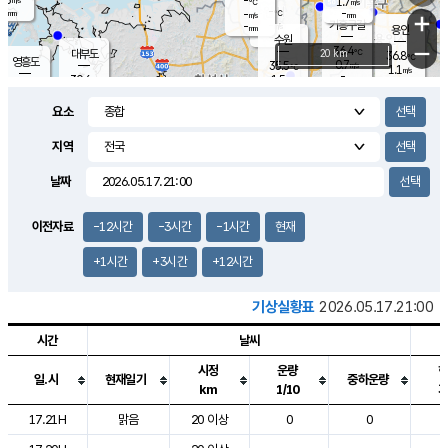
-
1.7
m/s
℃
-
-
-
mm
-
℃
mm
+
m/s
기흥구갈
-
-
m/s
mm
용인
-
수원
mm
−
36.4
℃
대부도
20 km
36.8
℃
영흥도
0.7
35.5
m/s
℃
1.1
m/s
-
mm
1.5
30.6
m/s
-
℃
mm
31.1
℃
-
오산
1.8
mm
m/s
3.8
m/s
-
mm
요소
-
mm
향남
33.1
℃
0.8
m/s
36.1
-
지역
℃
운평
mm
송탄
1.0
℃
m/s
-
s
mm
31.1
보
℃
날짜
36.2
℃
3.5
m/s
산
1.1
m/s
-
32.
mm
-
mm
0.5
℃
이전자료
-12시간
-3시간
-1시간
현재
-
m
/s
+1시간
+3시간
+12시간
기상실황표
2026.05.17.21:00
시간
날씨
시정
운량
일.시
현재일기
중하운량
km
1/10
도시별 기상실황표로 지점, 날씨, 기온, 강수, 바람, 기압등을 안내한 표입
17.21H
맑음
20 이상
0
0
2