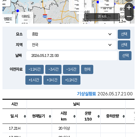
-
-
m/s
℃
-
-
-
mm
-
℃
mm
+
m/s
기흥구갈
-
-
m/s
mm
용인
-
수원
mm
−
31.5
℃
대부도
20 km
30.5
℃
영흥도
0.0
31.2
m/s
℃
1.3
m/s
-
mm
1.7
27.9
m/s
-
℃
mm
29.4
℃
-
오산
1.5
mm
m/s
2.2
m/s
-
mm
요소
-
mm
향남
28.4
℃
0.3
m/s
32.5
-
지역
℃
운평
mm
송탄
0.7
℃
m/s
-
s
mm
27.8
보
℃
날짜
33.1
℃
2.1
m/s
산
2.1
m/s
-
26.
mm
-
mm
0.0
℃
이전자료
-12시간
-3시간
-1시간
현재
-
m
/s
+1시간
+3시간
+12시간
기상실황표
2026.05.17.21:00
시간
날씨
시정
운량
일.시
현재일기
중하운량
km
1/10
도시별 기상실황표로 지점, 날씨, 기온, 강수, 바람, 기압등을 안내한 표입
17.21H
20 이상
2