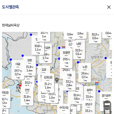
close
도시별관측
장남
판문점
30.6
℃
0.3
m/s
화현
28.9
동두천
℃
남면
-
현재날씨
육상
mm
파주
0.0
홈
m/s
포천
27.7
-
31.7
℃
mm
℃
30.7
℃
30.7
0.0
0.9
m/s
℃
m/s
0.0
양주
30.3
m/s
가
℃
-
1
-
mm
m/s
mm
-
mm
0.3
m/s
-
탄현
mm
31.2
-
2
℃
mm
남방
0.7
m/s
0
30.8
℃
-
파주금촌
mm
1.1
m/s
32.5
℃
-
장흥면
mm
0.1
m/s
30.8
℃
-
mm
2.7
m/s
29.5
℃
양촌
-
mm
창
-
m/s
은평
대곶
-
mm
31.8
노원
℃
-
김포
29.6
1.4
℃
29.7
m/s
℃
-
m/
-
0.7
29.4
m/s
mm
0.7
℃
m/s
서울
-
경서동
31.7
m
-
0.7
℃
mm
-
김포(공)
m/s
mm
1.0
-
m/s
mm
33.2
℃
30.2
-
℃
mm
31.2
℃
2.8
m/s
0.7
부천
m/s
1.6
구로
m/s
-
서초
mm
-
광명
mm
인천
송파*
-
mm
인천(공)
32.6
℃
33.3
℃
32.6
과천
경기광주
℃
33.7
1.1
31.8
32.6
m/s
℃
℃
℃
1.0
m/s
0.8
m/s
28.7
-
1.4
℃
mm
1.4
m/s
1.6
m/s
-
m/s
mm
-
29.8
28.8
mm
2.2
-
℃
℃
m/s
-
-
mm
무의도
mm
mm
분당구
1.0
-
1.0
m/s
m/s
mm
수리산길
-
-
mm
mm
7.6
의왕
33.2
℃
℃
0.0
m/s