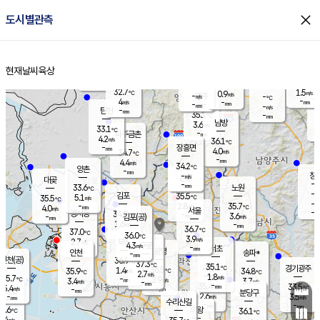
close
도시별관측
장남
판문점
31.9
℃
5.7
m/s
화현
32.8
동두천
℃
남면
-
현재날씨
육상
mm
파주
4.6
홈
m/s
포천
34.9
-
34.8
℃
mm
℃
32.7
℃
32.7
1.5
0.9
m/s
℃
m/s
-
양주
-
m/s
가
℃
-
4
-
mm
m/s
mm
-
mm
-
m/s
-
탄현
mm
35.1
-
3
℃
mm
남방
3.6
m/s
4
33.1
℃
-
파주금촌
mm
4.2
m/s
36.1
℃
-
장흥면
mm
4.0
m/s
34.7
℃
-
mm
4.4
m/s
34.2
℃
양촌
-
mm
창
-
m/s
은평
대곶
-
mm
33.6
노원
℃
-
김포
35.5
5.1
℃
35.5
m/s
℃
-
m/
-
2.8
35.7
m/s
mm
4.0
℃
m/s
서울
-
경서동
34.9
m
-
3.6
℃
mm
-
김포(공)
m/s
mm
1.6
-
m/s
mm
36.7
℃
37.0
-
℃
mm
36.0
℃
3.9
m/s
2.7
부천
m/s
4.3
구로
m/s
-
서초
mm
-
광명
mm
인천
송파*
-
mm
인천(공)
36.9
℃
37.3
℃
35.1
과천
경기광주
℃
36.5
1.4
35.9
34.8
m/s
℃
℃
℃
2.7
m/s
1.8
m/s
35.7
-
2.9
℃
mm
3.4
m/s
3.7
m/s
-
m/s
mm
-
35.4
33.5
mm
5.4
-
℃
℃
m/s
-
-
mm
무의도
mm
mm
분당구
2.6
-
3.5
m/s
m/s
mm
수리산길
-
-
mm
mm
5.6
의왕
36.1
℃
℃
1.4
m/s