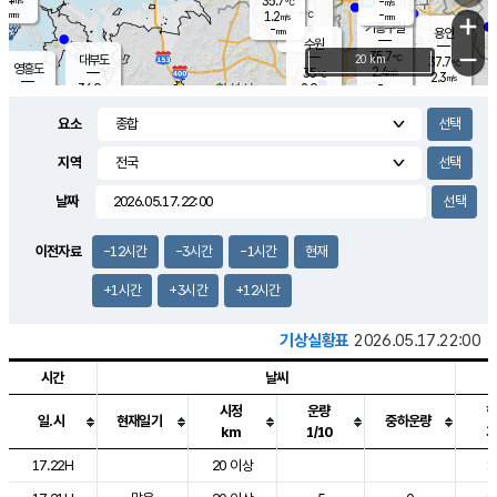
35.7
-
m/s
℃
-
-
-
mm
1.2
℃
mm
+
m/s
기흥구갈
-
-
m/s
mm
용인
-
수원
mm
−
35.7
℃
대부도
20 km
37.7
℃
영흥도
2.4
35
m/s
℃
2.3
m/s
-
mm
2.9
36.9
m/s
-
℃
mm
33.9
℃
-
오산
2.4
mm
m/s
1.8
m/s
-
mm
요소
-
mm
향남
36.2
℃
1.8
m/s
37.1
-
지역
℃
운평
mm
송탄
-
℃
m/s
-
s
mm
35.4
보
℃
날짜
37.1
℃
2.8
m/s
산
2.2
m/s
-
34.
mm
-
mm
2.3
℃
이전자료
-12시간
-3시간
-1시간
현재
-
m
/s
+1시간
+3시간
+12시간
기상실황표
2026.05.17.22:00
시간
날씨
시정
운량
일.시
현재일기
중하운량
km
1/10
도시별 기상실황표로 지점, 날씨, 기온, 강수, 바람, 기압등을 안내한 표입
17.22H
20 이상
1