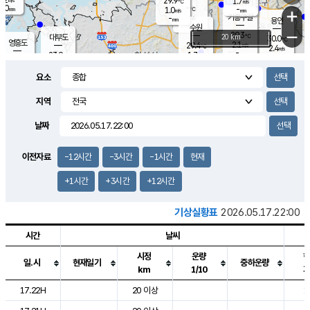
29.9
1.7
m/s
℃
2.0
-
-
mm
1.0
℃
mm
+
m/s
기흥구갈
-
-
m/s
mm
용인
-
수원
mm
−
29.3
℃
대부도
20 km
30.0
℃
영흥도
2.1
29.4
m/s
℃
2.4
m/s
-
mm
1.7
23.9
m/s
-
℃
mm
26.7
℃
-
오산
0.5
mm
m/s
3.4
m/s
14.5
mm
요소
11.5
mm
향남
27.4
℃
1.0
m/s
27.9
-
지역
℃
운평
mm
송탄
-
℃
m/s
-
s
mm
24.8
보
℃
날짜
27.4
℃
0.5
m/s
산
0.0
m/s
27.0
-
mm
-
mm
-
m
℃
이전자료
-12시간
-3시간
-1시간
현재
-
m
/s
+1시간
+3시간
+12시간
기상실황표
2026.05.17.22:00
시간
날씨
시정
운량
일.시
현재일기
중하운량
km
1/10
도시별 기상실황표로 지점, 날씨, 기온, 강수, 바람, 기압등을 안내한 표입
17.22H
20 이상
1