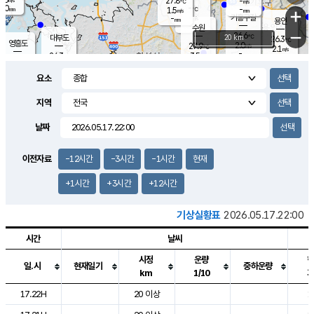
27.8
-
m/s
℃
2.0
-
-
mm
1.5
℃
mm
+
m/s
기흥구갈
-
-
m/s
mm
용인
-
수원
mm
−
26.6
℃
대부도
20 km
26.3
℃
영흥도
2.0
27.9
m/s
℃
2.1
m/s
-
mm
3.5
24.3
m/s
-
℃
mm
27.3
℃
-
오산
1.8
mm
m/s
5.5
m/s
14.5
mm
요소
11.5
mm
향남
26.6
℃
2.5
m/s
27.9
-
지역
℃
운평
mm
송탄
2.1
℃
m/s
-
s
mm
25.8
보
℃
날짜
26.4
m
℃
2.7
m/s
산
1.1
m/s
27.0
23.
mm
-
mm
1.1
℃
이전자료
-12시간
-3시간
-1시간
현재
1.0
/s
+1시간
+3시간
+12시간
기상실황표
2026.05.17.22:00
시간
날씨
시정
운량
일.시
현재일기
중하운량
km
1/10
도시별 기상실황표로 지점, 날씨, 기온, 강수, 바람, 기압등을 안내한 표입
17.22H
20 이상
1