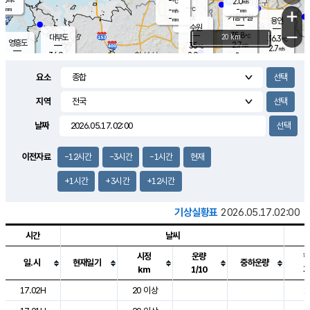
-
2.0
m/s
℃
-
-
-
mm
-
℃
mm
+
m/s
기흥구갈
-
-
m/s
mm
용인
-
수원
mm
−
35.8
℃
대부도
20 km
36.3
℃
영흥도
2.7
35
m/s
℃
2.7
m/s
-
mm
2.9
36.9
m/s
-
℃
mm
33.8
℃
-
오산
2.6
mm
m/s
1.8
m/s
-
mm
요소
-
mm
향남
35.8
℃
2.8
m/s
36.2
-
지역
℃
운평
mm
송탄
1.6
℃
m/s
-
s
mm
34.8
보
℃
날짜
37.5
℃
3.5
m/s
산
1.4
m/s
-
33.
mm
-
mm
2.1
℃
이전자료
-12시간
-3시간
-1시간
현재
-
m
/s
+1시간
+3시간
+12시간
기상실황표
2026.05.17.02:00
시간
날씨
시정
운량
일.시
현재일기
중하운량
km
1/10
도시별 기상실황표로 지점, 날씨, 기온, 강수, 바람, 기압등을 안내한 표입
17.02H
20 이상
1