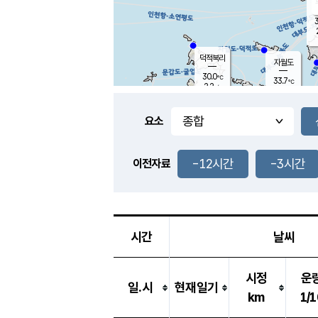
3
덕적북리
자월도
30.0
℃
33.7
℃
2.2
m/s
1.4
m/s
-
mm
-
mm
요소
풍도
32.1
덕적지도
0.6
m/
-
-12시간
-3시간
mm
이전자료
30.6
℃
대
0.7
m/s
-
mm
30.2
0.6
m
-
mm
시간
날씨
시정
운
일.시
현재일기
km
1/1