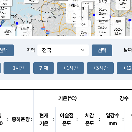
-
-
mm
무의도
mm
mm
분당구
1.7
-
0.9
m/s
m/s
mm
수리산길
-
-
mm
mm
3.7
의왕
36.8
℃
℃
2.6
-
m/s
2.5
m/s
℃
-
-
-
mm
-
℃
mm
m/s
기흥구갈
-
-
m/s
mm
용인
-
수원
mm
36.4
℃
대부도
36.2
℃
영흥도
1.3
35
m/s
℃
2.1
m/s
-
mm
1.2
34.3
m/s
-
℃
mm
32.9
℃
-
오산
2.4
mm
m/s
1.7
m/s
-
mm
-
mm
향남
35.4
℃
지역
날짜
1.5
m/s
34.7
-
℃
운평
mm
송탄
1.4
℃
m/s
-
s
mm
34.6
보
℃
37.0
-1시간
현재
+1시간
+3시간
+1
℃
2.0
m/s
산
1.0
m/s
-
32.
mm
-
mm
1.0
℃
-
m
/s
기온(℃)
강수
량
현재
이슬점
체감
일강수
중하운량
0
기온
온도
온도
mm