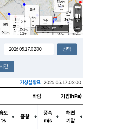
36.4
℃
강림
1.2
m/s
원주
-
흥천
mm
34.3
℃
문막
1.2
m/s
35.5
℃
35.6
-
℃
mm
+
2
설봉
m/s
34.7
℃
여주
-
m/s
이천
-
mm
1.0
m/s
-
마장
mm
신림
35.3
부론
-
귀래
−
℃
mm
35.3
20 km
℃
35.1
℃
2.1
m/s
0.7
36.8
m/s
℃
34.8
1.2
m/s
℃
-
34.6
33.6
mm
℃
-
℃
mm
1.4
m/s
-
1.8
mm
m/s
1.1
1.7
m/s
m/s
-
mm
-
백운
mm
-
-
mm
mm
백암
장호원
34.5
℃
1.4
m/s
34.7
℃
34.2
엄정
℃
-
mm
2.6
m/s
1.6
m/s
노은
-
mm
-
35.2
mm
℃
개
2시간
2.3
m/s
34.9
℃
-
mm
9
1.2
℃
m/s
-
m/s
mm
m
기상실황표
2026.05.17.02:00
바람
기압(hPa)
습도
풍속
해면
풍향
%
m/s
기압