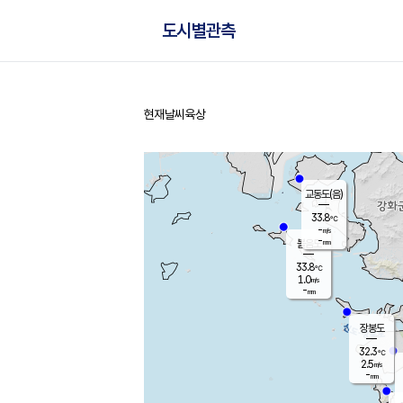
도시별관측
현재날씨
육상
홈
교동도(음)
33.8
℃
-
m/s
-
mm
볼음도
대연평
33.8
℃
1.0
m/s
32.6
℃
-
mm
1.9
m/s
-
mm
장봉도
32.3
℃
2.5
m/s
-
mm