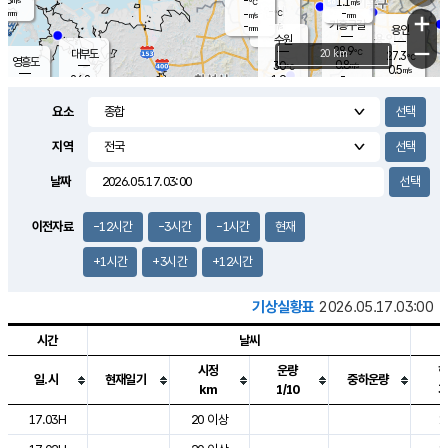
-
1.1
m/s
℃
-
-
-
mm
-
℃
mm
+
m/s
기흥구갈
-
-
m/s
mm
용인
-
수원
mm
−
28.9
℃
대부도
20 km
27.3
℃
영흥도
0.8
30
m/s
℃
0.5
m/s
-
mm
1.9
26.8
m/s
-
℃
mm
28.8
℃
-
오산
0.3
mm
m/s
2.5
m/s
-
mm
요소
-
mm
향남
28.3
℃
0.7
m/s
30.1
-
지역
℃
운평
mm
송탄
0.9
℃
m/s
-
s
mm
27.8
보
℃
날짜
29.2
℃
1.7
m/s
산
0.7
m/s
-
25.
mm
-
mm
0.3
℃
이전자료
-12시간
-3시간
-1시간
현재
-
m
/s
+1시간
+3시간
+12시간
기상실황표
2026.05.17.03:00
시간
날씨
시정
운량
일.시
현재일기
중하운량
km
1/10
도시별 기상실황표로 지점, 날씨, 기온, 강수, 바람, 기압등을 안내한 표입
17.03H
20 이상
1