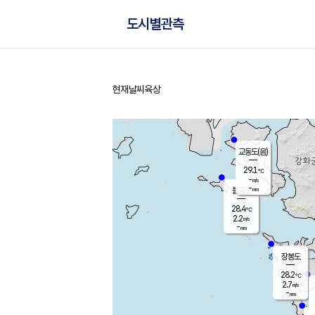
도시별관측
현재날씨
육상
홈
교동도(음)
29.1
℃
-
m/s
-
mm
볼음도
대연평
28.4
℃
2.2
m/s
29.4
℃
-
mm
3.3
m/s
-
mm
장봉도
28.2
℃
2.7
m/s
-
mm