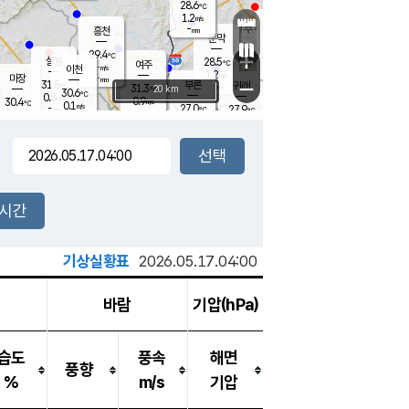
28.6
℃
강림
1.2
m/s
원주
-
흥천
mm
26.7
℃
문막
1.0
m/s
32.6
℃
29.4
-
℃
mm
+
1.5
설봉
m/s
28.5
℃
여주
-
m/s
이천
-
mm
1.2
m/s
-
마장
mm
신림
31.8
부론
-
귀래
−
℃
mm
31.3
20 km
℃
30.6
℃
0.8
m/s
0.9
30.4
m/s
℃
26.2
0.1
m/s
℃
-
27.0
27.9
mm
℃
-
℃
mm
1.5
m/s
-
0.2
mm
m/s
0.0
1.1
m/s
m/s
-
mm
-
백운
mm
-
-
mm
mm
백암
장호원
27.0
℃
0.1
m/s
26.4
℃
30.4
엄정
℃
-
mm
0.0
m/s
1.9
m/s
노은
-
mm
-
28.5
mm
℃
개
2시간
0.2
m/s
27.4
℃
-
mm
6
0.9
℃
m/s
-
m/s
mm
m
기상실황표
2026.05.17.04:00
바람
기압(hPa)
습도
풍속
해면
풍향
%
m/s
기압