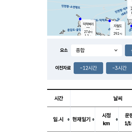
2
덕적북리
자월도
27.6
℃
29.1
℃
1.2
m/s
1.9
m/s
-
mm
-
mm
요소
풍도
28.8
덕적지도
0.3
m/
-
-12시간
-3시간
mm
이전자료
26.7
℃
대
3.5
m/s
-
mm
26.5
0.0
m
-
mm
시간
날씨
시정
운
일.시
현재일기
km
1/1