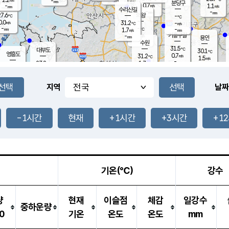
-
-
mm
무의도
mm
mm
분당구
0.7
-
1.1
m/s
m/s
mm
수리산길
-
-
mm
mm
7.6
의왕
-
℃
℃
0.0
31.2
m/s
-
m/s
℃
-
-
-
mm
1.7
℃
mm
m/s
기흥구갈
-
-
m/s
mm
용인
-
수원
mm
31.5
℃
대부도
30.1
℃
영흥도
0.7
31.2
m/s
℃
1.5
m/s
-
mm
1.7
27.8
m/s
-
℃
mm
28.7
℃
-
오산
1.3
mm
m/s
0.9
m/s
-
mm
-
mm
향남
29.6
℃
지역
날짜
0.7
m/s
32.3
-
℃
운평
mm
송탄
0.8
℃
m/s
-
s
mm
27.8
보
℃
32.7
-1시간
현재
+1시간
+3시간
+1
℃
1.9
m/s
산
1.1
m/s
-
26.
mm
-
mm
0.0
℃
-
m
/s
기온(℃)
강수
량
현재
이슬점
체감
일강수
중하운량
0
기온
온도
온도
mm