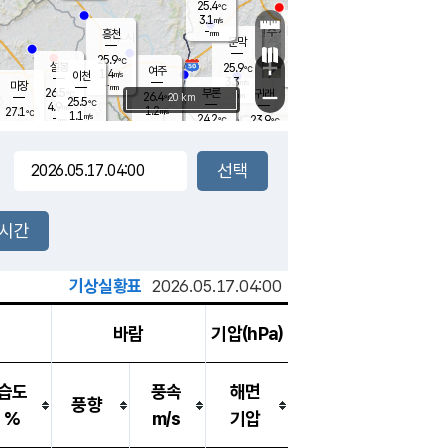
25.4
℃
강림
3.1
m/s
원주
-
흥천
mm
23.9
℃
문막
0.4
m/s
25.9
℃
25.9
-
℃
mm
+
2.2
설봉
m/s
25.9
℃
여주
1.4
m/s
이천
-
mm
3.3
m/s
-
마장
mm
신림
26.5
부론
-
귀래
−
℃
mm
26.4
20 km
℃
25.5
℃
4.9
m/s
1.2
27.1
m/s
℃
23.9
1.1
m/s
℃
-
24.2
23.9
mm
℃
-
℃
mm
3.5
m/s
-
1.6
mm
m/s
2.1
1.9
m/s
m/s
-
mm
-
백운
mm
7.5
-
mm
mm
백암
장호원
25.3
℃
3.1
m/s
23.2
℃
25.1
엄정
℃
0.5
mm
0.5
m/s
1.4
m/s
노은
9.0
mm
1.5
25.9
mm
℃
개
2시간
3.7
m/s
25.3
℃
15.5
mm
3
3.0
℃
m/s
13.5
m/s
mm
mm
기상실황표
2026.05.17.04:00
바람
기압(hPa)
습도
풍속
해면
풍향
%
m/s
기압