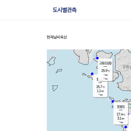
도시별관측
현재날씨
육상
홈
교동도(음)
25.9
℃
-
m/s
-
mm
볼음도
대연평
25.7
℃
1.1
m/s
28.4
℃
-
mm
2.1
m/s
-
mm
장봉도
27.4
℃
3.1
m/s
-
mm