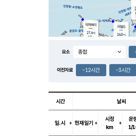
2
덕적북리
자월도
27.4
℃
26.5
℃
4.9
m/s
1.0
m/s
-
mm
3.5
mm
요소
풍도
26.9
덕적지도
2.6
m/
0.5
-12시간
-3시간
m
이전자료
25.9
℃
대
5.4
m/s
-
mm
28.2
6.3
m
-
mm
시간
날씨
시정
운
일.시
현재일기
km
1/1