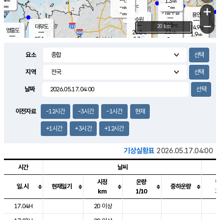
-
1.3
m/s
℃
-
-
-
mm
-
℃
mm
+
m/s
기흥구갈
-
-
m/s
mm
용인
-
수원
mm
−
24.5
℃
대부도
20 km
24.9
℃
영흥도
2.1
25.8
m/s
℃
1.9
m/s
-
mm
2.7
25.1
m/s
-
℃
mm
26.9
℃
-
오산
3.0
mm
m/s
6.6
m/s
-
mm
요소
-
mm
향남
25.1
℃
1.9
m/s
26.2
-
지역
℃
운평
mm
송탄
1.0
℃
m/s
-
s
mm
24.7
보
℃
날짜
25.2
℃
2.0
m/s
산
0.3
m/s
-
21.
mm
-
mm
1.2
℃
이전자료
-12시간
-3시간
-1시간
현재
-
m
/s
+1시간
+3시간
+12시간
기상실황표
2026.05.17.04:00
시간
날씨
시정
운량
일.시
현재일기
중하운량
km
1/10
도시별 기상실황표로 지점, 날씨, 기온, 강수, 바람, 기압등을 안내한 표입
17.04H
20 이상
1