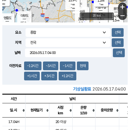
25.9
1.3
m/s
℃
-
-
-
mm
-
℃
mm
+
m/s
기흥구갈
-
-
m/s
mm
용인
-
수원
mm
−
24.7
℃
대부도
20 km
24.9
℃
영흥도
1.6
25.8
m/s
℃
1.5
m/s
-
mm
2.7
25.2
m/s
-
℃
mm
26.9
℃
-
오산
3.5
mm
m/s
6.2
m/s
-
mm
요소
-
mm
향남
25.1
℃
2.7
m/s
-
-
지역
℃
운평
mm
송탄
-
℃
m/s
-
s
mm
24.6
보
℃
날짜
25.3
℃
2.2
m/s
산
0.3
m/s
-
21.
mm
-
mm
0.9
℃
이전자료
-12시간
-3시간
-1시간
현재
-
m
/s
+1시간
+3시간
+12시간
기상실황표
2026.05.17.04:00
시간
날씨
시정
운량
일.시
현재일기
중하운량
km
1/10
도시별 기상실황표로 지점, 날씨, 기온, 강수, 바람, 기압등을 안내한 표입
17.04H
20 이상
1