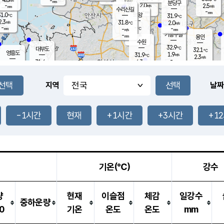
-
-
mm
무의도
mm
mm
분당구
2.0
-
2.5
m/s
m/s
mm
수리산길
-
-
mm
mm
1.0
의왕
31.9
℃
℃
2.3
31.8
m/s
2.0
m/s
℃
-
-
-
mm
-
℃
mm
m/s
기흥구갈
-
-
m/s
mm
용인
-
수원
mm
32.9
℃
대부도
32.1
℃
영흥도
1.9
31.9
m/s
℃
2.3
m/s
-
mm
4.3
31.6
m/s
-
℃
mm
31.5
℃
-
오산
3.8
mm
m/s
5.9
m/s
-
mm
-
mm
향남
31.3
℃
지역
날짜
2.5
m/s
-
-
℃
운평
mm
송탄
-
℃
m/s
-
s
mm
31.2
보
℃
32.2
-1시간
현재
+1시간
+3시간
+1
℃
4.2
m/s
산
1.7
m/s
-
-
mm
-
mm
-
m
℃
-
m
/s
기온(℃)
강수
량
현재
이슬점
체감
일강수
중하운량
0
기온
온도
온도
mm