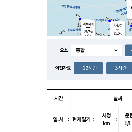
3
덕적북리
자월도
28.7
℃
31.0
℃
4.0
m/s
1.4
m/s
-
mm
-
mm
요소
풍도
29.3
덕적지도
2.9
m/
-
-12시간
-3시간
mm
이전자료
29.0
℃
대
3.3
m/s
-
mm
30.9
7.5
m
-
mm
시간
날씨
시정
운
일.시
현재일기
km
1/1