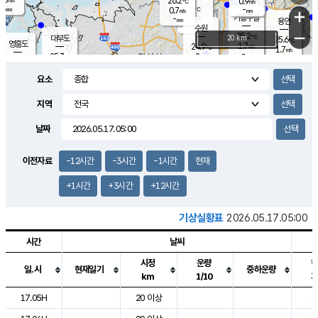
26.2
0.9
m/s
℃
-
-
-
mm
0.7
℃
mm
+
m/s
기흥구갈
-
-
m/s
mm
용인
-
수원
mm
−
25.2
℃
대부도
20 km
25.6
℃
영흥도
1.7
24.9
m/s
℃
1.7
m/s
-
mm
2
25.3
m/s
-
℃
mm
26.2
℃
-
오산
2.4
mm
m/s
4.4
m/s
-
mm
요소
-
mm
향남
25.4
℃
2.1
m/s
26.1
-
지역
℃
운평
mm
송탄
-
℃
m/s
-
s
mm
24.4
보
℃
날짜
25.7
℃
2.7
m/s
산
0.0
m/s
-
21.
mm
-
mm
-
m
℃
이전자료
-12시간
-3시간
-1시간
현재
-
m
/s
+1시간
+3시간
+12시간
기상실황표
2026.05.17.05:00
시간
날씨
시정
운량
일.시
현재일기
중하운량
km
1/10
도시별 기상실황표로 지점, 날씨, 기온, 강수, 바람, 기압등을 안내한 표입
17.05H
20 이상
1