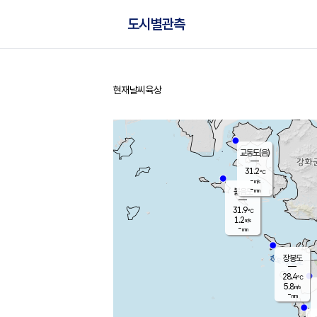
도시별관측
현재날씨
육상
홈
교동도(음)
31.2
℃
-
m/s
-
mm
볼음도
대연평
31.9
℃
1.2
m/s
33.5
℃
-
mm
1.6
m/s
-
mm
장봉도
28.4
℃
5.8
m/s
-
mm