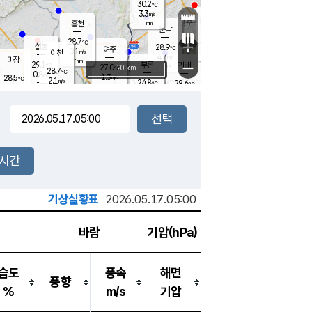
30.2
℃
강림
3.3
m/s
원주
-
흥천
mm
27.5
℃
문막
1.7
m/s
30.4
℃
28.7
-
℃
mm
+
4.4
설봉
m/s
28.9
℃
여주
0.1
m/s
이천
-
mm
4.7
m/s
-
마장
mm
신림
29.1
부론
-
귀래
−
℃
mm
27.0
20 km
℃
28.7
℃
0.8
m/s
1.3
28.5
m/s
℃
28.2
2.1
m/s
℃
-
24.8
28.6
mm
℃
-
℃
mm
1.4
m/s
-
0.9
mm
m/s
1.7
2.9
m/s
m/s
-
mm
-
백운
mm
7.5
-
mm
mm
백암
장호원
27.7
℃
3.3
m/s
24.2
℃
26.0
엄정
℃
0.5
mm
0.7
m/s
1.5
m/s
노은
9.0
mm
1.5
25.5
mm
℃
개
2시간
2.2
m/s
25.5
℃
15.5
mm
4
2.1
℃
m/s
13.5
m/s
mm
mm
기상실황표
2026.05.17.05:00
바람
기압(hPa)
습도
풍속
해면
풍향
%
m/s
기압