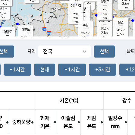
-
-
mm
무의도
mm
mm
분당구
1.9
-
2.8
m/s
m/s
mm
수리산길
-
-
mm
mm
5.1
의왕
-
℃
℃
7.5
-
m/s
-
m/s
℃
-
-
-
mm
-
℃
mm
m/s
기흥구갈
-
-
m/s
mm
용인
-
수원
mm
29.2
℃
대부도
28.7
℃
영흥도
2.1
29.3
m/s
℃
1.4
m/s
-
mm
6.1
23.1
m/s
-
℃
mm
24.6
℃
-
오산
1.5
mm
m/s
5.4
m/s
14.0
mm
8.0
mm
향남
26.6
℃
지역
날짜
1.3
m/s
-
-
℃
운평
mm
송탄
-
℃
m/s
-
s
mm
23.8
보
℃
26.2
-1시간
현재
+1시간
+3시간
+1
℃
3.6
m/s
산
0.5
m/s
27.0
23.
mm
-
mm
0.1
℃
1.0
/s
기온(℃)
강수
량
현재
이슬점
체감
일강수
중하운량
0
기온
온도
온도
mm