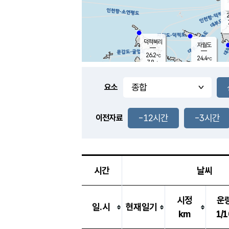
2
덕적북리
자월도
26.2
℃
24.4
℃
7.8
m/s
2.8
m/s
-
mm
1.0
mm
요소
풍도
24.7
덕적지도
6.4
m/
-
-12시간
-3시간
mm
이전자료
27.1
℃
대
10.6
m/s
-
mm
26.3
7.3
m
-
mm
시간
날씨
시정
운
일.시
현재일기
km
1/1