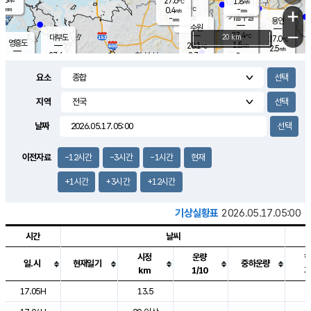
27.6
1.8
m/s
℃
-
-
-
mm
0.4
℃
mm
+
m/s
기흥구갈
-
-
m/s
mm
용인
-
수원
mm
−
27.4
℃
대부도
20 km
27.0
℃
영흥도
1.5
28.1
m/s
℃
2.5
m/s
-
mm
2.7
27.6
m/s
-
℃
mm
28.5
℃
-
오산
3.3
mm
m/s
5.9
m/s
-
mm
요소
-
mm
향남
27.2
℃
2.2
m/s
28.6
-
지역
℃
운평
mm
송탄
-
℃
m/s
-
s
mm
26.6
보
℃
날짜
27.7
℃
2.8
m/s
산
0.6
m/s
-
-
mm
-
mm
-
m
℃
이전자료
-12시간
-3시간
-1시간
현재
-
m
/s
+1시간
+3시간
+12시간
기상실황표
2026.05.17.05:00
시간
날씨
시정
운량
일.시
현재일기
중하운량
km
1/10
도시별 기상실황표로 지점, 날씨, 기온, 강수, 바람, 기압등을 안내한 표입
17.05H
13.5
1