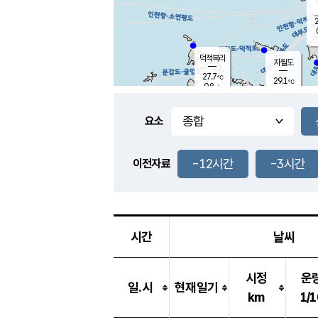
2
덕적북리
자월도
27.7
℃
29.1
℃
0.8
m/s
1.1
m/s
-
mm
-
mm
요소
풍도
28.4
덕적지도
1.1
m/
-
-12시간
-3시간
mm
이전자료
26.6
℃
대
1.8
m/s
-
mm
27.0
0.0
m
-
mm
시간
날씨
시정
운
일.시
현재일기
km
1/1