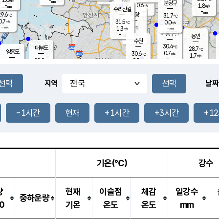
-
-
mm
무의도
mm
mm
분당구
0.6
-
1.8
m/s
m/s
mm
수리산길
-
-
mm
mm
9.6
의왕
31.7
℃
℃
0.7
31.5
m/s
0.0
m/s
℃
-
-
-
mm
1.3
℃
mm
m/s
기흥구갈
-
-
m/s
mm
용인
-
수원
mm
30.4
℃
대부도
28.7
℃
영흥도
0.7
30.6
m/s
℃
1.7
m/s
-
mm
0.5
28.9
m/s
-
℃
mm
28.6
℃
-
오산
2.1
mm
m/s
0.6
m/s
-
mm
-
mm
향남
27.5
℃
지역
날짜
0.0
m/s
32.0
-
℃
운평
mm
송탄
0.0
℃
m/s
-
s
mm
27.7
보
℃
31.4
-1시간
현재
+1시간
+3시간
+1
℃
0.2
m/s
산
0.7
m/s
-
25.
mm
-
mm
0.0
℃
-
m
/s
기온(℃)
강수
량
현재
이슬점
체감
일강수
중하운량
0
기온
온도
온도
mm