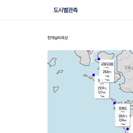
도시별관측
현재날씨
육상
홈
교동도(음)
28.8
℃
-
m/s
-
mm
볼음도
대연평
29.9
℃
0.7
m/s
30.3
℃
-
mm
1.6
m/s
-
mm
장봉도
28.5
℃
0.9
m/s
-
mm