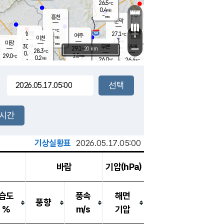
26.5
℃
강림
0.4
m/s
원주
-
흥천
mm
25.4
℃
문막
0.3
m/s
30.4
℃
-
-
℃
mm
+
1
설봉
m/s
27.1
℃
여주
-
m/s
이천
-
mm
2.3
m/s
-
마장
mm
신림
30.9
부론
-
귀래
−
℃
mm
29.1
20 km
℃
28.3
℃
0.7
m/s
1.5
29.0
m/s
℃
25.2
0.2
m/s
℃
-
26.0
26.4
mm
℃
-
℃
mm
1.2
m/s
-
0.4
mm
m/s
0.0
0.1
m/s
m/s
-
mm
-
백운
mm
-
-
mm
mm
백암
장호원
25.9
℃
0.6
m/s
24.8
℃
28.1
엄정
℃
-
mm
0.0
m/s
0.6
m/s
노은
-
mm
-
27.2
mm
℃
개
2시간
0.5
m/s
26.6
℃
-
mm
1
0.0
℃
m/s
-
m/s
mm
m
기상실황표
2026.05.17.05:00
바람
기압(hPa)
습도
풍속
해면
풍향
%
m/s
기압