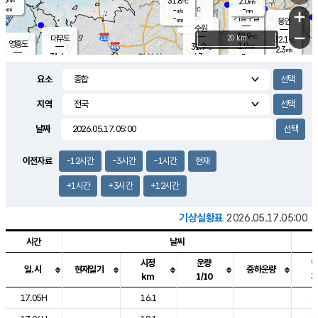
31.8
2.0
m/s
℃
-
-
-
mm
-
℃
mm
+
m/s
기흥구갈
-
-
m/s
mm
용인
-
수원
mm
−
32.9
℃
대부도
20 km
32.1
℃
영흥도
1.9
31.9
m/s
℃
2.3
m/s
-
mm
4.3
31.6
m/s
-
℃
mm
31.5
℃
-
오산
3.8
mm
m/s
5.9
m/s
-
mm
요소
-
mm
향남
31.3
℃
2.5
m/s
-
-
지역
℃
운평
mm
송탄
-
℃
m/s
-
s
mm
31.2
보
℃
날짜
32.2
℃
4.2
m/s
산
1.7
m/s
-
-
mm
-
mm
-
m
℃
이전자료
-12시간
-3시간
-1시간
현재
-
m
/s
+1시간
+3시간
+12시간
기상실황표
2026.05.17.05:00
시간
날씨
시정
운량
일.시
현재일기
중하운량
km
1/10
도시별 기상실황표로 지점, 날씨, 기온, 강수, 바람, 기압등을 안내한 표입
17.05H
16.1
1