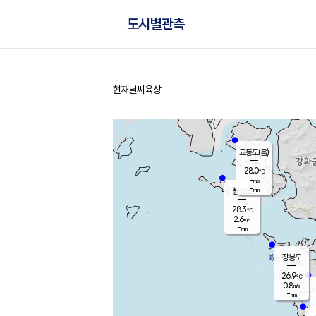
도시별관측
현재날씨
육상
홈
교동도(음)
28.0
℃
-
m/s
-
mm
볼음도
대연평
28.3
℃
2.6
m/s
28.3
℃
-
mm
0.2
m/s
-
mm
장봉도
26.9
℃
0.8
m/s
-
mm