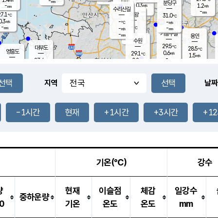
-
-
mm
무의도
mm
mm
분당구
0.3
-
1.2
m/s
m/s
mm
수리산길
-
-
mm
mm
7.1
의왕
31.0
℃
℃
0.3
-
m/s
-
m/s
℃
-
-
-
mm
-
℃
mm
m/s
기흥구갈
-
-
m/s
mm
용인
-
수원
mm
29.5
℃
대부도
28.5
℃
영흥도
0.6
29.1
m/s
℃
1.5
m/s
-
mm
0.2
27.4
m/s
-
℃
mm
29.0
℃
-
오산
1.3
mm
m/s
2.1
m/s
-
mm
-
mm
향남
26.9
℃
지역
날짜
0.0
m/s
30.6
-
℃
운평
mm
송탄
0.0
℃
m/s
-
s
mm
26.9
보
℃
30.3
-1시간
현재
+1시간
+3시간
+1
℃
1.9
m/s
산
1.5
m/s
-
24.
mm
-
mm
0.0
℃
-
m
/s
기온(℃)
강수
량
현재
이슬점
체감
일강수
중하운량
0
기온
온도
온도
mm