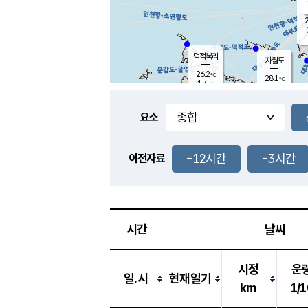
2
덕적북리
자월도
26.2
℃
28.1
℃
1.4
m/s
2.7
m/s
-
mm
-
mm
요소
풍도
26.8
덕적지도
1.6
m/
-
-12시간
-3시간
mm
이전자료
26.1
℃
대
2.4
m/s
-
mm
25.9
0.0
m
-
mm
시간
날씨
시정
운
일.시
현재일기
km
1/1