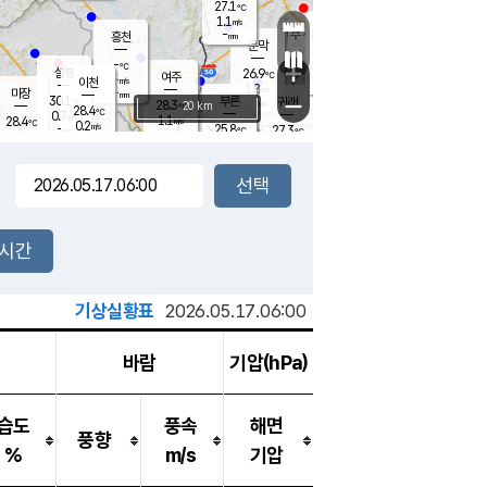
27.1
℃
강림
1.1
m/s
원주
-
흥천
mm
25.4
℃
문막
0.1
m/s
30.1
℃
-
-
℃
mm
+
0.4
설봉
m/s
26.9
℃
여주
-
m/s
이천
-
mm
1.8
m/s
-
마장
mm
신림
30.1
부론
-
귀래
−
℃
mm
28.3
20 km
℃
28.4
℃
0.7
m/s
1.1
28.4
m/s
℃
24.5
0.2
m/s
℃
-
25.8
27.3
mm
℃
-
℃
mm
1.0
m/s
-
0.0
mm
m/s
0.0
1.3
m/s
m/s
-
mm
-
백운
mm
-
-
mm
mm
백암
장호원
24.8
℃
0.5
m/s
24.7
℃
28.4
엄정
℃
-
mm
0.3
m/s
1.5
m/s
노은
-
mm
-
26.3
mm
℃
개
2시간
0.0
m/s
25.5
℃
-
mm
5
0.0
℃
m/s
-
m/s
mm
m
기상실황표
2026.05.17.06:00
바람
기압(hPa)
습도
풍속
해면
풍향
%
m/s
기압