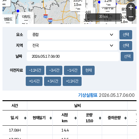
33.6
1.2
m/s
℃
-
-
-
mm
1.5
℃
mm
+
m/s
기흥구갈
-
-
m/s
mm
용인
-
수원
mm
−
36.5
℃
대부도
20 km
36.3
℃
영흥도
1.1
35.5
m/s
℃
1.6
m/s
-
mm
1.5
31.1
m/s
-
℃
mm
31.6
℃
-
오산
1.7
mm
m/s
4.0
m/s
-
mm
요소
-
mm
향남
32.9
℃
0.7
m/s
36.0
-
지역
℃
운평
mm
송탄
0.7
℃
m/s
-
s
mm
33.4
보
℃
날짜
36.2
℃
3.1
m/s
산
1.2
m/s
-
-
mm
-
mm
-
m
℃
이전자료
-12시간
-3시간
-1시간
현재
-
m
/s
+1시간
+3시간
+12시간
기상실황표
2026.05.17.06:00
시간
날씨
시정
운량
일.시
현재일기
중하운량
km
1/10
도시별 기상실황표로 지점, 날씨, 기온, 강수, 바람, 기압등을 안내한 표입
17.06H
14.4
1