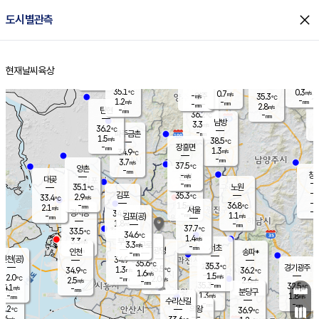
close
도시별관측
장남
판문점
35.8
℃
1.6
m/s
화현
34.7
동두천
℃
남면
-
현재날씨
육상
mm
파주
0.3
홈
m/s
포천
32.5
-
35.7
℃
mm
℃
35.3
℃
35.1
0.3
0.7
m/s
℃
m/s
-
양주
35.3
m/s
가
℃
-
1.2
-
mm
m/s
mm
-
mm
2.8
m/s
-
탄현
mm
36.2
-
3
℃
mm
남방
3.3
m/s
1
36.2
℃
-
파주금촌
mm
1.5
m/s
38.5
℃
-
장흥면
mm
1.3
m/s
34.9
℃
-
mm
3.7
m/s
37.5
℃
양촌
-
mm
창
-
m/s
은평
대곶
-
mm
35.1
노원
℃
-
김포
35.3
2.9
℃
33.4
m/s
℃
-
m/
-
1.5
36.8
m/s
mm
2.1
℃
m/s
서울
-
경서동
34.9
m
-
1.1
℃
mm
-
김포(공)
m/s
mm
1.8
-
m/s
mm
37.7
℃
33.5
-
℃
mm
34.6
℃
1.4
m/s
3.3
부천
m/s
3.3
구로
m/s
-
서초
mm
-
광명
mm
인천
송파*
-
mm
인천(공)
34.9
℃
35.6
℃
35.3
과천
경기광주
℃
35.5
1.3
34.9
36.2
m/s
℃
℃
℃
1.6
m/s
1.5
m/s
32.0
-
2.0
℃
mm
2.5
m/s
2.6
m/s
-
m/s
mm
-
35.3
32.5
mm
4.1
-
℃
℃
m/s
-
-
mm
무의도
mm
mm
분당구
1.3
-
1.8
m/s
m/s
mm
수리산길
-
-
mm
mm
0.2
의왕
36.9
℃
℃
2.6
m/s