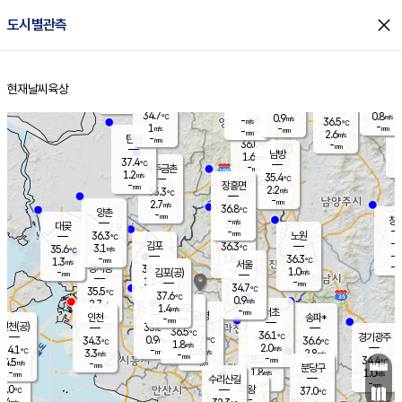
close
도시별관측
장남
판문점
34.8
℃
1.1
m/s
화현
36.2
동두천
℃
남면
-
현재날씨
육상
mm
파주
0.9
홈
m/s
포천
36.0
-
33.9
℃
mm
℃
34.8
℃
34.7
0.8
0.9
m/s
℃
m/s
-
양주
36.5
m/s
가
℃
-
1
-
mm
m/s
mm
-
mm
2.6
m/s
-
탄현
mm
36.0
-
3
℃
mm
남방
1.6
m/s
1
37.4
℃
-
파주금촌
mm
1.2
m/s
35.4
℃
-
장흥면
mm
2.2
m/s
35.3
℃
-
mm
2.7
m/s
36.8
℃
양촌
-
mm
창
-
m/s
은평
대곶
-
mm
36.3
노원
℃
-
김포
36.3
3.1
℃
35.6
m/s
℃
-
m/
-
1.8
36.3
m/s
mm
1.3
℃
m/s
서울
-
경서동
36.7
m
-
1.0
℃
mm
-
김포(공)
m/s
mm
1.1
-
m/s
mm
34.7
℃
35.5
-
℃
mm
37.6
℃
0.9
m/s
2.7
부천
m/s
1.4
구로
m/s
-
서초
mm
-
광명
mm
인천
송파*
-
mm
인천(공)
35.0
℃
36.5
℃
36.1
과천
경기광주
℃
37.0
0.9
34.3
36.6
m/s
℃
℃
℃
1.8
m/s
2.0
m/s
34.1
-
0.6
℃
mm
3.3
m/s
2.8
m/s
-
m/s
mm
-
35.5
34.4
mm
4.5
-
℃
℃
m/s
-
-
mm
무의도
mm
mm
분당구
1.8
-
1.0
m/s
m/s
mm
수리산길
-
-
mm
mm
5.0
의왕
37.0
℃
℃
2.4
m/s