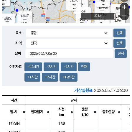
32.3
-
m/s
℃
-
-
-
mm
-
℃
mm
+
m/s
기흥구갈
-
-
m/s
mm
용인
-
수원
mm
−
37.3
℃
대부도
20 km
35.9
℃
영흥도
1.1
34.9
m/s
℃
1.9
m/s
-
mm
2.1
34.8
m/s
-
℃
mm
31.6
℃
-
오산
1.8
mm
m/s
1.4
m/s
-
mm
요소
-
mm
향남
35.5
℃
1.9
m/s
35.5
-
지역
℃
운평
mm
송탄
1.5
℃
m/s
-
s
mm
34.5
보
℃
날짜
36.4
℃
1.8
m/s
산
1.6
m/s
-
33.
mm
-
mm
1.3
℃
이전자료
-12시간
-3시간
-1시간
현재
-
m
/s
+1시간
+3시간
+12시간
기상실황표
2026.05.17.06:00
시간
날씨
시정
운량
일.시
현재일기
중하운량
km
1/10
도시별 기상실황표로 지점, 날씨, 기온, 강수, 바람, 기압등을 안내한 표입
17.06H
15.8
1