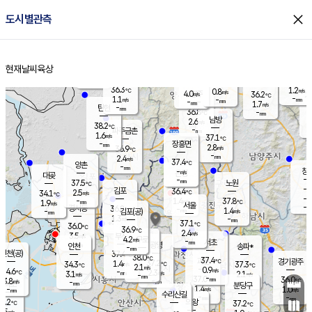
close
도시별관측
장남
판문점
36.1
℃
2.2
m/s
화현
37.8
동두천
℃
남면
-
현재날씨
육상
mm
파주
1.0
홈
m/s
포천
36.0
-
36.1
℃
mm
℃
36.6
℃
36.3
1.2
0.8
m/s
℃
m/s
4.0
양주
36.2
m/s
가
℃
-
1.1
-
mm
m/s
mm
-
mm
1.7
m/s
-
탄현
mm
36.8
-
3
℃
mm
남방
2.6
m/s
2
38.2
℃
-
파주금촌
mm
1.6
m/s
37.1
℃
-
장흥면
mm
2.8
m/s
36.9
℃
-
mm
2.4
m/s
37.4
℃
양촌
-
mm
창
-
m/s
은평
대곶
-
mm
37.5
노원
℃
-
김포
36.4
2.5
℃
34.1
m/s
℃
-
m/
-
1.4
37.8
m/s
mm
1.9
℃
m/s
서울
-
경서동
36.8
m
-
1.4
℃
mm
-
김포(공)
m/s
mm
1.3
-
m/s
mm
37.1
℃
36.0
-
℃
mm
36.9
℃
2.4
m/s
3.5
부천
m/s
4.2
구로
m/s
-
서초
mm
-
광명
mm
인천
송파*
-
mm
인천(공)
37.4
℃
38.0
℃
37.4
과천
경기광주
℃
37.2
1.4
34.3
37.3
m/s
℃
℃
℃
2.1
m/s
0.9
m/s
34.6
-
2.3
℃
mm
3.1
m/s
2.1
m/s
-
m/s
mm
-
37.0
36.0
mm
3.8
-
℃
℃
m/s
-
-
mm
무의도
mm
mm
분당구
1.4
-
1.0
m/s
m/s
mm
수리산길
-
-
mm
mm
3.2
의왕
37.2
℃
℃
2.5
m/s