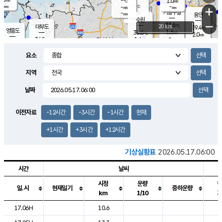
-
1.0
m/s
℃
-
-
-
mm
-
℃
mm
+
m/s
기흥구갈
-
-
m/s
mm
용인
-
수원
mm
−
37.6
℃
대부도
20 km
39.4
℃
영흥도
1.6
35.6
m/s
℃
2.0
m/s
-
mm
1.6
34.8
m/s
-
℃
mm
34.2
℃
-
오산
2.3
mm
m/s
3.2
m/s
-
mm
요소
-
mm
향남
36.2
℃
1.6
m/s
-
-
지역
℃
운평
mm
송탄
-
℃
m/s
-
s
mm
34.6
보
℃
날짜
36.8
℃
3.0
m/s
산
2.1
m/s
-
34.
mm
-
mm
2.0
℃
이전자료
-12시간
-3시간
-1시간
현재
-
m
/s
+1시간
+3시간
+12시간
기상실황표
2026.05.17.06:00
시간
날씨
시정
운량
일.시
현재일기
중하운량
km
1/10
도시별 기상실황표로 지점, 날씨, 기온, 강수, 바람, 기압등을 안내한 표입
17.06H
10.6
1