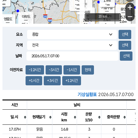
-
1.9
m/s
℃
-
-
-
mm
-
℃
mm
+
m/s
기흥구갈
-
-
m/s
mm
용인
-
수원
mm
−
25.4
℃
대부도
20 km
25.3
℃
영흥도
3.4
26.3
m/s
℃
2.6
m/s
-
mm
3.1
25.4
m/s
-
℃
mm
27.3
℃
-
오산
3.7
mm
m/s
7.0
m/s
-
mm
요소
-
mm
향남
25.4
℃
1.7
m/s
-
-
지역
℃
운평
mm
송탄
-
℃
m/s
-
s
mm
25.3
보
℃
날짜
25.6
℃
2.3
m/s
산
0.6
m/s
-
22.
mm
-
mm
1.2
℃
이전자료
-12시간
-3시간
-1시간
현재
-
m
/s
+1시간
+3시간
+12시간
기상실황표
2026.05.17.07:00
시간
날씨
시정
운량
일.시
현재일기
중하운량
km
1/10
도시별 기상실황표로 지점, 날씨, 기온, 강수, 바람, 기압등을 안내한 표입
17.07H
맑음
16.8
3
0
1