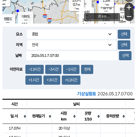
25.3
1.3
m/s
℃
-
-
-
mm
0.7
℃
mm
+
m/s
기흥구갈
-
-
m/s
mm
용인
-
수원
mm
−
23.9
℃
대부도
20 km
24.1
℃
영흥도
1.6
24.8
m/s
℃
0.8
m/s
-
mm
1.6
23.5
m/s
-
℃
mm
25.5
℃
-
오산
1.6
mm
m/s
6.1
m/s
-
mm
요소
-
mm
향남
24.5
℃
1.4
m/s
25.1
-
지역
℃
운평
mm
송탄
-
℃
m/s
-
s
mm
23.3
보
℃
날짜
24.5
℃
1.8
m/s
산
0.0
m/s
-
-
mm
-
mm
-
m
℃
이전자료
-12시간
-3시간
-1시간
현재
-
m
/s
+1시간
+3시간
+12시간
기상실황표
2026.05.17.07:00
시간
날씨
시정
운량
일.시
현재일기
중하운량
km
1/10
도시별 기상실황표로 지점, 날씨, 기온, 강수, 바람, 기압등을 안내한 표입
17.07H
20 이상
1