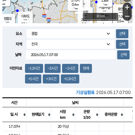
27.6
1.8
m/s
℃
-
-
-
mm
0.4
℃
mm
+
m/s
기흥구갈
-
-
m/s
mm
용인
-
수원
mm
−
27.4
℃
대부도
20 km
27.0
℃
영흥도
1.5
28.1
m/s
℃
2.5
m/s
-
mm
2.7
27.6
m/s
-
℃
mm
28.5
℃
-
오산
3.3
mm
m/s
5.9
m/s
-
mm
요소
-
mm
향남
27.2
℃
2.2
m/s
28.6
-
지역
℃
운평
mm
송탄
-
℃
m/s
-
s
mm
26.6
보
℃
날짜
27.7
℃
2.8
m/s
산
0.6
m/s
-
-
mm
-
mm
-
m
℃
이전자료
-12시간
-3시간
-1시간
현재
-
m
/s
+1시간
+3시간
+12시간
기상실황표
2026.05.17.07:00
시간
날씨
시정
운량
일.시
현재일기
중하운량
km
1/10
도시별 기상실황표로 지점, 날씨, 기온, 강수, 바람, 기압등을 안내한 표입
17.07H
20 이상
2