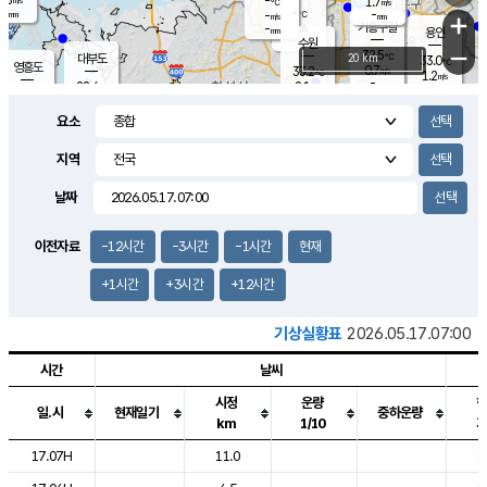
-
1.7
m/s
℃
-
-
-
mm
-
℃
mm
+
m/s
기흥구갈
-
-
m/s
mm
용인
-
수원
mm
−
32.5
℃
대부도
20 km
33.0
℃
영흥도
0.7
33.2
m/s
℃
1.2
m/s
-
mm
2.1
28.4
m/s
-
℃
mm
29.3
℃
-
오산
2.0
mm
m/s
3.8
m/s
-
mm
요소
-
mm
향남
29.7
℃
0.5
m/s
33.3
-
지역
℃
운평
mm
송탄
1.8
℃
m/s
-
s
mm
28.8
보
℃
날짜
34.0
℃
2.7
m/s
산
0.8
m/s
-
28.
mm
-
mm
0.6
℃
이전자료
-12시간
-3시간
-1시간
현재
-
m
/s
+1시간
+3시간
+12시간
기상실황표
2026.05.17.07:00
시간
날씨
시정
운량
일.시
현재일기
중하운량
km
1/10
도시별 기상실황표로 지점, 날씨, 기온, 강수, 바람, 기압등을 안내한 표입
17.07H
11.0
1