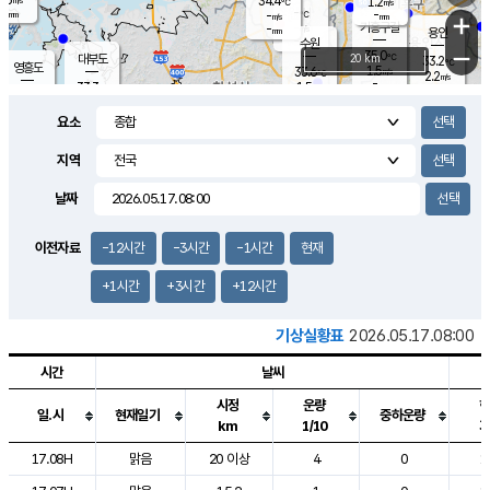
34.4
1.2
m/s
℃
-
-
-
mm
-
℃
mm
+
m/s
기흥구갈
-
-
m/s
mm
용인
-
수원
mm
−
35.0
℃
대부도
20 km
33.2
℃
영흥도
1.5
33.6
m/s
℃
2.2
m/s
-
mm
1.5
33.3
m/s
-
℃
mm
31.6
℃
-
오산
2.4
mm
m/s
2.5
m/s
-
mm
요소
-
mm
향남
33.4
℃
1.3
m/s
32.7
-
지역
℃
운평
mm
송탄
1.7
℃
m/s
-
s
mm
32.5
보
℃
날짜
33.7
℃
2.4
m/s
산
2.2
m/s
-
30.
mm
-
mm
1.5
℃
이전자료
-12시간
-3시간
-1시간
현재
-
m
/s
+1시간
+3시간
+12시간
기상실황표
2026.05.17.08:00
시간
날씨
시정
운량
일.시
현재일기
중하운량
km
1/10
도시별 기상실황표로 지점, 날씨, 기온, 강수, 바람, 기압등을 안내한 표입
17.08H
맑음
20 이상
4
0
1