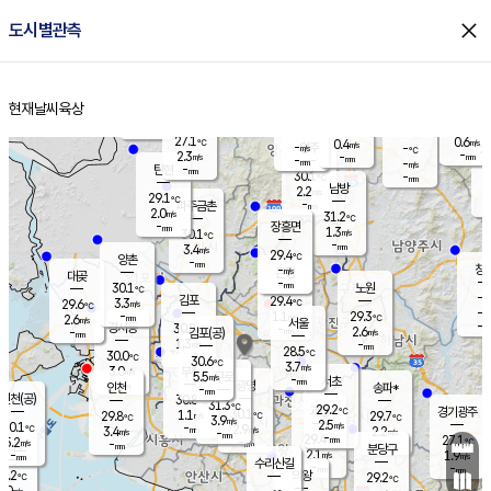
close
도시별관측
장남
판문점
28.0
℃
1.6
m/s
화현
28.9
동두천
℃
남면
-
현재날씨
육상
mm
파주
2.7
홈
m/s
포천
29.1
-
28.5
℃
mm
℃
28.3
℃
27.1
0.6
0.4
m/s
℃
m/s
-
양주
-
m/s
가
℃
-
2.3
-
mm
m/s
mm
-
mm
-
m/s
-
탄현
mm
30.1
-
2
℃
mm
남방
2.2
m/s
1
29.1
℃
-
파주금촌
mm
2.0
m/s
31.2
℃
-
장흥면
mm
1.3
m/s
30.1
℃
-
mm
3.4
m/s
29.4
℃
양촌
-
mm
창
-
m/s
은평
대곶
-
mm
30.1
노원
℃
-
김포
29.4
3.3
℃
29.6
m/s
℃
-
m/
-
1.1
29.3
m/s
mm
2.6
℃
m/s
서울
-
경서동
30.8
m
-
2.6
℃
mm
-
김포(공)
m/s
mm
1.3
-
m/s
mm
28.5
℃
30.0
-
℃
mm
30.6
℃
3.7
m/s
3.0
부천
m/s
5.5
구로
m/s
-
서초
mm
-
광명
mm
인천
송파*
-
mm
인천(공)
30.8
℃
31.3
℃
29.2
과천
경기광주
℃
30.1
1.1
29.8
29.7
m/s
℃
℃
℃
3.9
m/s
2.5
m/s
30.1
-
2.9
℃
mm
3.4
m/s
2.2
m/s
-
m/s
mm
-
29.4
27.1
mm
5.2
-
℃
℃
m/s
-
-
mm
무의도
mm
mm
분당구
2.1
-
1.9
m/s
m/s
mm
수리산길
-
-
mm
mm
9.2
의왕
29.2
℃
℃
3.0
m/s