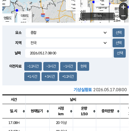
-
-
m/s
℃
-
-
-
mm
-
℃
mm
+
m/s
기흥구갈
-
-
m/s
mm
용인
-
수원
mm
−
30.5
℃
대부도
20 km
29.5
℃
영흥도
2.2
29.2
m/s
℃
2.6
m/s
-
mm
4
29.5
m/s
-
℃
mm
29.3
℃
-
오산
4.5
mm
m/s
3.4
m/s
-
mm
요소
-
mm
향남
29.5
℃
2.4
m/s
-
-
지역
℃
운평
mm
송탄
-
℃
m/s
-
s
mm
28.9
보
℃
날짜
29.5
℃
3.1
m/s
산
3.4
m/s
-
28.
mm
-
mm
1.0
℃
이전자료
-12시간
-3시간
-1시간
현재
-
m
/s
+1시간
+3시간
+12시간
기상실황표
2026.05.17.08:00
시간
날씨
시정
운량
일.시
현재일기
중하운량
km
1/10
도시별 기상실황표로 지점, 날씨, 기온, 강수, 바람, 기압등을 안내한 표입
17.08H
20 이상
1