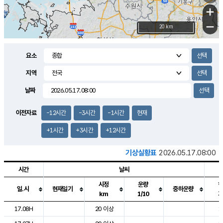
+
−
20 km
요소
지역
날짜
이전자료
-12시간
-3시간
-1시간
현재
+1시간
+3시간
+12시간
기상실황표
2026.05.17.08:00
시간
날씨
시정
운량
일.시
현재일기
중하운량
km
1/10
도시별 기상실황표로 지점, 날씨, 기온, 강수, 바람, 기압등을 안내한 표입
17.08H
20 이상
1