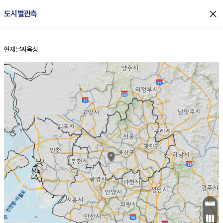
close
도시별관측
현재날씨
육상
홈