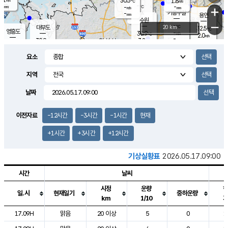
30.5
1.8
m/s
℃
-
-
-
mm
-
℃
mm
+
m/s
기흥구갈
-
-
m/s
mm
용인
-
수원
mm
−
-
℃
대부도
20 km
32.5
℃
영흥도
-
30.9
m/s
℃
2.0
m/s
-
mm
3.8
30.9
m/s
-
℃
mm
31.0
℃
-
오산
3.7
mm
m/s
4.4
m/s
-
mm
요소
-
mm
향남
30.6
℃
2.9
m/s
30.7
-
지역
℃
운평
mm
송탄
2.7
℃
m/s
-
s
mm
30.1
보
℃
날짜
30.7
℃
3.8
m/s
산
1.6
m/s
-
28.
mm
-
mm
2.0
℃
이전자료
-12시간
-3시간
-1시간
현재
-
m
/s
+1시간
+3시간
+12시간
기상실황표
2026.05.17.09:00
시간
날씨
시정
운량
일.시
현재일기
중하운량
km
1/10
도시별 기상실황표로 지점, 날씨, 기온, 강수, 바람, 기압등을 안내한 표입
17.09H
맑음
20 이상
5
0
1