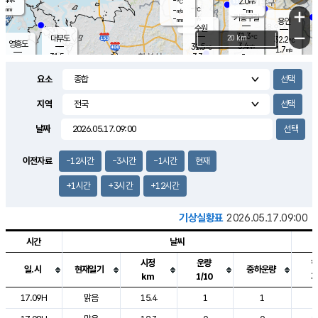
-
2.0
m/s
℃
-
-
-
mm
-
℃
mm
+
m/s
기흥구갈
-
-
m/s
mm
용인
-
수원
mm
−
31.3
℃
대부도
20 km
32.2
℃
영흥도
3.4
31.5
m/s
℃
1.7
m/s
-
mm
3.3
31.5
m/s
-
℃
mm
30.9
℃
-
오산
4.0
mm
m/s
4.3
m/s
-
mm
요소
-
mm
향남
31.2
℃
3.1
m/s
31.7
-
지역
℃
운평
mm
송탄
-
℃
m/s
-
s
mm
30.5
보
℃
날짜
32.2
℃
3.8
m/s
산
1.5
m/s
-
-
mm
-
mm
-
m
℃
이전자료
-12시간
-3시간
-1시간
현재
-
m
/s
+1시간
+3시간
+12시간
기상실황표
2026.05.17.09:00
시간
날씨
시정
운량
일.시
현재일기
중하운량
km
1/10
도시별 기상실황표로 지점, 날씨, 기온, 강수, 바람, 기압등을 안내한 표입
17.09H
맑음
15.4
1
1
2