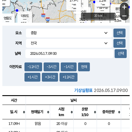
27.9
1.1
m/s
℃
-
-
-
mm
-
℃
mm
+
m/s
기흥구갈
-
-
m/s
mm
용인
-
수원
mm
−
27.3
℃
대부도
20 km
26.9
℃
영흥도
1.1
28.1
m/s
℃
3.0
m/s
-
mm
2.7
27.5
m/s
-
℃
mm
28.4
℃
-
오산
3.4
mm
m/s
5.1
m/s
-
mm
요소
-
mm
향남
27.2
℃
1.8
m/s
28.4
-
지역
℃
운평
mm
송탄
1.3
℃
m/s
-
s
mm
26.9
보
℃
날짜
27.5
℃
2.6
m/s
산
0.4
m/s
-
-
mm
-
mm
-
m
℃
이전자료
-12시간
-3시간
-1시간
현재
-
m
/s
+1시간
+3시간
+12시간
기상실황표
2026.05.17.09:00
시간
날씨
시정
운량
일.시
현재일기
중하운량
km
1/10
도시별 기상실황표로 지점, 날씨, 기온, 강수, 바람, 기압등을 안내한 표입
17.09H
맑음
20 이상
0
0
2