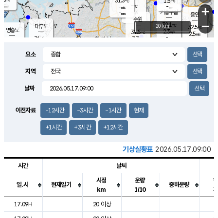
31.3
1.5
m/s
℃
-
-
-
mm
-
℃
mm
+
m/s
기흥구갈
-
-
m/s
mm
용인
-
수원
mm
−
32.1
℃
대부도
20 km
32.5
℃
영흥도
2.3
31.5
m/s
℃
2.5
m/s
-
mm
3.3
31.4
m/s
-
℃
mm
31.3
℃
-
오산
3.9
mm
m/s
4.9
m/s
-
mm
요소
-
mm
향남
31.2
℃
2.8
m/s
31.9
-
지역
℃
운평
mm
송탄
2.4
℃
m/s
-
s
mm
31.2
보
℃
날짜
32.8
℃
3.8
m/s
산
1.3
m/s
-
31.
mm
-
mm
1.2
℃
이전자료
-12시간
-3시간
-1시간
현재
-
m
/s
+1시간
+3시간
+12시간
기상실황표
2026.05.17.09:00
시간
날씨
시정
운량
일.시
현재일기
중하운량
km
1/10
도시별 기상실황표로 지점, 날씨, 기온, 강수, 바람, 기압등을 안내한 표입
17.09H
20 이상
2