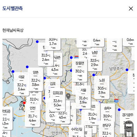
close
도시별관측
장남
판문점
30.8
℃
2.7
m/s
화현
31.3
동두천
℃
남면
-
현재날씨
육상
mm
파주
3.1
홈
m/s
포천
31.4
-
30.9
℃
mm
℃
30.5
℃
30.9
0.6
0.4
m/s
℃
m/s
-
양주
-
m/s
가
℃
-
1.7
-
mm
m/s
mm
-
mm
-
m/s
-
탄현
mm
33.3
-
3
℃
mm
남방
2.4
m/s
1
31.5
℃
-
파주금촌
mm
2.4
m/s
32.5
℃
-
장흥면
mm
2.9
m/s
31.4
℃
-
mm
4.3
m/s
30.2
℃
양촌
-
mm
창
-
m/s
은평
대곶
-
mm
32.2
노원
℃
-
김포
31.6
3.8
℃
32.2
m/s
℃
-
m/
-
1.3
30.5
m/s
mm
3.4
℃
m/s
서울
-
경서동
31.6
m
-
3.9
℃
mm
-
김포(공)
m/s
mm
2.1
-
m/s
mm
31.6
℃
32.0
-
℃
mm
32.6
℃
3.9
m/s
2.6
부천
m/s
5.0
구로
m/s
-
서초
mm
-
광명
mm
인천
송파*
-
mm
인천(공)
32.3
℃
32.3
℃
31.0
과천
경기광주
℃
32.1
0.7
31.7
30.9
m/s
℃
℃
℃
4.5
m/s
1.9
m/s
32.1
-
2.6
℃
mm
4.4
m/s
3.0
m/s
-
m/s
mm
-
31.3
29.6
mm
5.3
-
℃
℃
m/s
-
-
mm
무의도
mm
mm
분당구
2.3
-
2.6
m/s
m/s
mm
수리산길
-
-
mm
mm
0.4
의왕
32.1
℃
℃
2.8
m/s