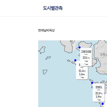
도시별관측
현재날씨
육상
홈
교동도(음)
33.1
℃
-
m/s
-
mm
볼음도
대연평
31.4
℃
1.6
m/s
31.6
℃
-
mm
2.0
m/s
-
mm
장봉도
32.9
℃
1.9
m/s
-
mm