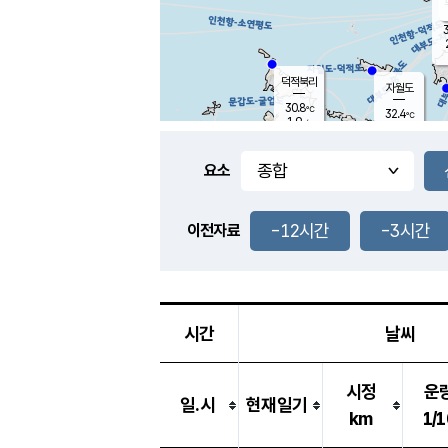
3
덕적북리
자월도
30.8
℃
32.4
℃
1.9
m/s
0.6
m/s
-
mm
-
mm
요소
풍도
30.0
덕적지도
1.3
m/
-
-12시간
-3시간
mm
이전자료
28.6
℃
대
2.7
m/s
-
mm
30.3
0.0
m
-
mm
시간
날씨
시정
운
일.시
현재일기
km
1/1