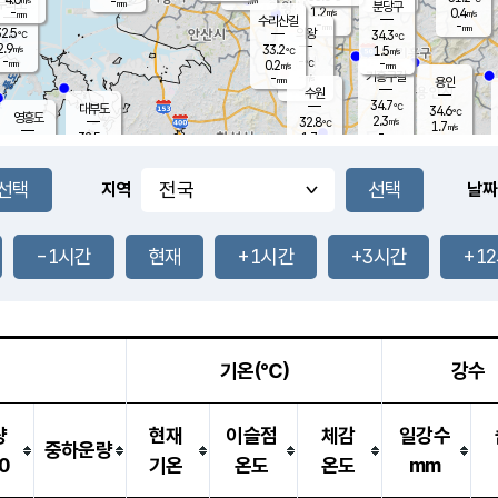
-
-
mm
무의도
mm
mm
분당구
1.2
-
0.4
m/s
m/s
mm
수리산길
-
-
mm
mm
2.5
의왕
34.3
℃
℃
2.9
33.2
m/s
1.5
m/s
℃
-
-
-
mm
0.2
℃
mm
m/s
기흥구갈
-
-
m/s
mm
용인
-
수원
mm
34.7
℃
대부도
34.6
℃
영흥도
2.3
32.8
m/s
℃
1.7
m/s
-
mm
1.7
32.5
m/s
-
℃
mm
31.3
℃
-
오산
2.4
mm
m/s
2.4
m/s
-
mm
-
mm
향남
33.5
℃
지역
날짜
1.8
m/s
33.3
-
℃
운평
mm
송탄
1.2
℃
m/s
-
s
mm
32.8
보
℃
32.8
-1시간
현재
+1시간
+3시간
+1
℃
1.9
m/s
산
2.5
m/s
-
32.
mm
-
mm
1.1
℃
-
m
/s
기온(℃)
강수
량
현재
이슬점
체감
일강수
중하운량
0
기온
온도
온도
mm