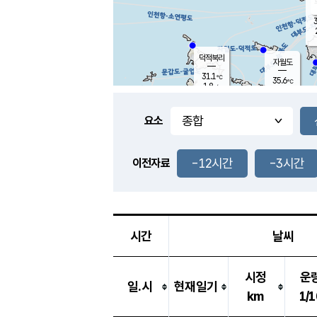
3
덕적북리
자월도
31.1
℃
35.6
℃
1.8
m/s
1.3
m/s
-
mm
-
mm
요소
풍도
30.2
덕적지도
2.3
m/
-
-12시간
-3시간
mm
이전자료
29.3
℃
대
3.9
m/s
-
mm
32.9
2.1
m
-
mm
시간
날씨
시정
운
일.시
현재일기
km
1/1