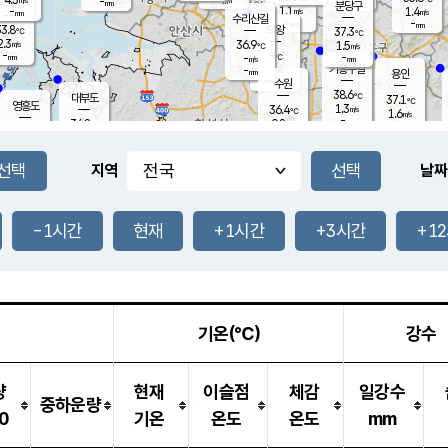
-
-
mm
무의도
mm
mm
분당구
1.1
-
1.4
m/s
m/s
mm
수리산길
-
-
mm
mm
3.8
의왕
37.3
℃
℃
2.3
36.9
m/s
1.5
m/s
℃
-
-
-
mm
-
℃
mm
m/s
기흥구갈
-
-
m/s
mm
용인
-
수원
mm
38.6
℃
대부도
37.1
℃
영흥도
1.3
36.4
m/s
℃
1.6
m/s
-
mm
0.8
34.8
m/s
-
℃
mm
35.0
℃
-
오산
2.2
mm
m/s
3.2
m/s
-
mm
-
mm
향남
36.8
℃
지역
날짜
1.6
m/s
37.6
-
℃
운평
mm
송탄
0.9
℃
m/s
-
s
mm
34.6
보
℃
37.4
-1시간
현재
+1시간
+3시간
+1
℃
3.4
m/s
산
1.6
m/s
-
34.
mm
-
mm
1.2
℃
-
m
/s
기온(℃)
강수
량
현재
이슬점
체감
일강수
중하운량
0
기온
온도
온도
mm