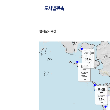
도시별관측
현재날씨
육상
홈
교동도(음)
33.9
℃
-
m/s
-
mm
볼음도
대연평
33.5
℃
2.8
m/s
34.2
℃
-
mm
3.1
m/s
-
mm
장봉도
32.5
℃
3.3
m/s
-
mm