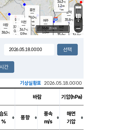
36.3
℃
강림
1.2
m/s
원주
-
흥천
mm
36.4
℃
문막
1.0
m/s
36.7
℃
38.0
-
℃
mm
+
2.2
설봉
m/s
35.8
℃
여주
-
m/s
이천
-
mm
1.9
m/s
-
마장
mm
신림
37.3
부론
-
귀래
−
℃
mm
36.6
20 km
℃
36.7
℃
0.9
m/s
1.0
38.0
m/s
℃
35.3
0.9
m/s
℃
-
35.6
34.4
mm
℃
-
℃
mm
0.6
m/s
-
1.3
mm
m/s
1.4
2.3
m/s
m/s
-
mm
-
백운
mm
-
-
mm
mm
백암
장호원
36.3
℃
1.6
m/s
35.3
℃
37.1
엄정
℃
-
mm
1.5
m/s
1.0
m/s
노은
-
mm
-
37.4
mm
℃
개
2시간
1.3
m/s
36.3
℃
-
mm
9
0.8
℃
m/s
-
m/s
mm
m
기상실황표
2026.05.18.00:00
바람
기압(hPa)
습도
풍속
해면
풍향
%
m/s
기압