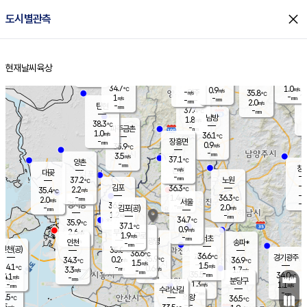
close
도시별관측
장남
판문점
35.0
℃
1.2
m/s
화현
34.9
동두천
℃
남면
-
현재날씨
육상
mm
파주
1.1
홈
m/s
포천
34.0
-
33.9
℃
mm
℃
34.4
℃
34.7
1.0
0.9
m/s
℃
m/s
-
양주
35.8
m/s
가
℃
-
1
-
mm
m/s
mm
-
mm
2.0
m/s
-
탄현
mm
37.4
-
3
℃
mm
남방
1.8
m/s
1
38.3
℃
-
파주금촌
mm
1.0
m/s
36.1
℃
-
장흥면
mm
0.9
m/s
35.9
℃
-
mm
3.5
m/s
37.1
℃
양촌
-
mm
창
-
m/s
은평
대곶
-
mm
37.2
노원
℃
-
김포
36.3
2.2
℃
35.4
m/s
℃
-
m/
-
1.4
36.3
m/s
mm
2.0
℃
m/s
서울
-
경서동
36.0
m
-
2.0
℃
mm
-
김포(공)
m/s
mm
1.2
-
m/s
mm
34.7
℃
35.9
-
℃
mm
37.1
℃
0.9
m/s
2.6
부천
m/s
1.9
구로
m/s
-
서초
mm
-
광명
mm
인천
송파*
-
mm
인천(공)
35.0
℃
36.6
℃
36.6
과천
경기광주
℃
35.9
0.2
34.3
36.9
m/s
℃
℃
℃
1.5
m/s
1.5
m/s
34.1
-
0.6
℃
mm
3.3
m/s
1.7
m/s
-
m/s
mm
-
35.5
34.0
mm
4.1
-
℃
℃
m/s
-
-
mm
무의도
mm
mm
분당구
1.3
-
1.1
m/s
m/s
mm
수리산길
-
-
mm
mm
5.5
의왕
36.5
℃
℃
1.5
m/s