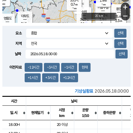
33.5
1.9
m/s
℃
-
-
-
mm
0.7
℃
mm
+
m/s
기흥구갈
-
-
m/s
mm
용인
-
수원
mm
−
37.2
℃
대부도
20 km
35.4
℃
영흥도
1.4
34.9
m/s
℃
2.3
m/s
-
mm
2.1
34.5
m/s
-
℃
mm
32.2
℃
-
오산
1.7
mm
m/s
0.9
m/s
-
mm
요소
-
mm
향남
35.4
℃
1.2
m/s
35.8
-
지역
℃
운평
mm
송탄
1.0
℃
m/s
-
s
mm
34.7
보
℃
날짜
35.9
℃
1.3
m/s
산
2.0
m/s
-
33.
mm
-
mm
1.5
℃
이전자료
-12시간
-3시간
-1시간
현재
-
m
/s
+1시간
+3시간
+12시간
기상실황표
2026.05.18.00:00
시간
날씨
시정
운량
일.시
현재일기
중하운량
km
1/10
도시별 기상실황표로 지점, 날씨, 기온, 강수, 바람, 기압등을 안내한 표입
18.00H
20 이상
1