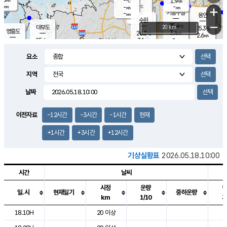
-
1.9
m/s
℃
-
-
-
mm
-
℃
mm
+
m/s
기흥구갈
-
-
m/s
mm
용인
-
수원
mm
−
25.4
℃
대부도
20 km
25.3
℃
영흥도
3.4
26.3
m/s
℃
2.6
m/s
-
mm
3.1
25.4
m/s
-
℃
mm
27.3
℃
-
오산
3.7
mm
m/s
7.0
m/s
-
mm
요소
-
mm
향남
25.4
℃
1.7
m/s
-
-
지역
℃
운평
mm
송탄
-
℃
m/s
-
s
mm
25.3
보
℃
날짜
25.6
℃
2.3
m/s
산
0.6
m/s
-
22.
mm
-
mm
1.2
℃
이전자료
-12시간
-3시간
-1시간
현재
-
m
/s
+1시간
+3시간
+12시간
기상실황표
2026.05.18.10:00
시간
날씨
시정
운량
일.시
현재일기
중하운량
km
1/10
도시별 기상실황표로 지점, 날씨, 기온, 강수, 바람, 기압등을 안내한 표입
18.10H
20 이상
2