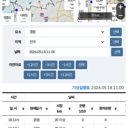
30.0
0.0
m/s
℃
-
-
-
mm
-
℃
mm
+
m/s
기흥구갈
-
-
m/s
mm
용인
-
수원
mm
−
29.8
℃
대부도
20 km
28.6
℃
영흥도
0.8
29.1
m/s
℃
1.1
m/s
-
mm
0.2
27.3
m/s
-
℃
mm
29.0
℃
-
오산
1.3
mm
m/s
1.1
m/s
-
mm
요소
-
mm
향남
27.0
℃
0.3
m/s
30.6
-
지역
℃
운평
mm
송탄
0.1
℃
m/s
-
s
mm
27.1
보
℃
날짜
30.4
℃
1.1
m/s
산
1.7
m/s
-
24.
mm
-
mm
0.0
℃
이전자료
-12시간
-3시간
-1시간
현재
-
m
/s
+1시간
+3시간
+12시간
기상실황표
2026.05.18.11:00
시간
날씨
시정
운량
일.시
현재일기
중하운량
km
1/10
도시별 기상실황표로 지점, 날씨, 기온, 강수, 바람, 기압등을 안내한 표입
18.11H
맑음
20 이상
0
0
2