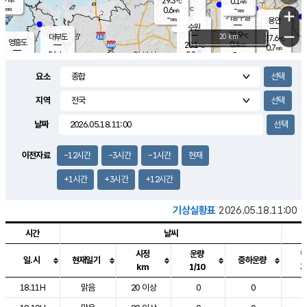
29.3
0.1
m/s
℃
-
-
-
mm
0.6
℃
mm
+
m/s
기흥구갈
-
-
m/s
mm
용인
-
수원
mm
−
28.9
℃
대부도
20 km
27.6
℃
영흥도
0.4
28.1
m/s
℃
0.7
m/s
-
mm
0.8
26.4
m/s
-
℃
mm
26.7
℃
-
오산
0.4
mm
m/s
1.2
m/s
-
mm
요소
-
mm
향남
26.1
℃
0.0
m/s
29.1
-
지역
℃
운평
mm
송탄
0.2
℃
m/s
-
s
mm
26.5
보
℃
날짜
29.2
℃
0.0
m/s
산
1.1
m/s
-
23.
mm
-
mm
0.0
℃
이전자료
-12시간
-3시간
-1시간
현재
-
m
/s
+1시간
+3시간
+12시간
기상실황표
2026.05.18.11:00
시간
날씨
시정
운량
일.시
현재일기
중하운량
km
1/10
도시별 기상실황표로 지점, 날씨, 기온, 강수, 바람, 기압등을 안내한 표입
18.11H
맑음
20 이상
0
0
2