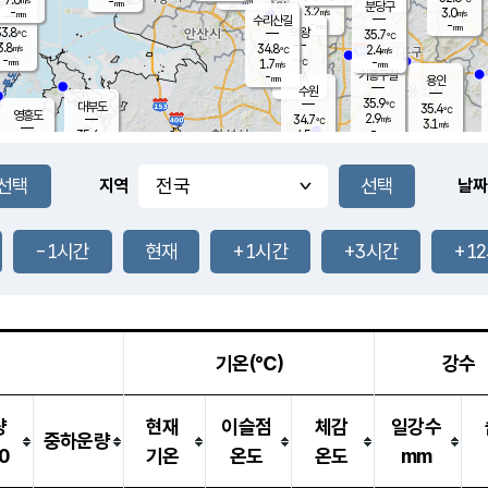
-
-
mm
무의도
mm
mm
분당구
3.2
-
3.0
m/s
m/s
mm
수리산길
-
-
mm
mm
3.8
의왕
35.7
℃
℃
3.8
34.8
m/s
2.4
m/s
℃
-
-
-
mm
1.7
℃
mm
m/s
기흥구갈
-
-
m/s
mm
용인
-
수원
mm
35.9
℃
대부도
35.4
℃
영흥도
2.9
34.7
m/s
℃
3.1
m/s
-
mm
4.5
35.6
m/s
-
℃
mm
35.6
℃
-
오산
1.9
mm
m/s
2.8
m/s
-
mm
-
mm
향남
33.3
℃
지역
날짜
3.3
m/s
35.5
-
℃
운평
mm
송탄
2.6
℃
m/s
-
s
mm
34.3
보
℃
34.6
-1시간
현재
+1시간
+3시간
+1
℃
2.8
m/s
산
2.5
m/s
-
-
mm
-
mm
-
m
℃
-
m
/s
기온(℃)
강수
량
현재
이슬점
체감
일강수
중하운량
0
기온
온도
온도
mm