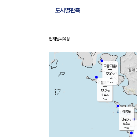
도시별관측
현재날씨
육상
홈
교동도(음)
33.0
℃
-
m/s
-
mm
볼음도
대연평
33.2
℃
1.4
m/s
35.0
℃
-
mm
1.2
m/s
-
mm
장봉도
34.0
℃
4.4
m/s
-
mm