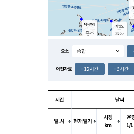
3
덕적북리
자월도
32.8
℃
33.9
℃
3.5
m/s
2.1
m/s
-
mm
-
mm
요소
풍도
29.7
덕적지도
4.4
m/
-
-12시간
-3시간
mm
이전자료
31.5
℃
대
3.7
m/s
-
mm
33.0
1.9
m
-
mm
시간
날씨
시정
운
일.시
현재일기
km
1/1