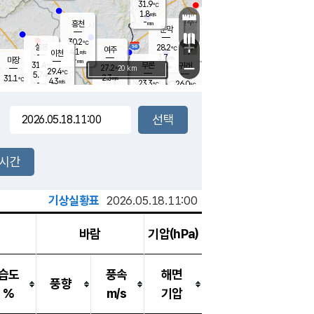
31.9
℃
강림
1.8
m/s
원주
-
흥천
mm
28.9
℃
문막
2.1
m/s
32.2
℃
30.2
-
℃
mm
+
4.3
설봉
m/s
28.2
℃
여주
4.1
m/s
이천
-
mm
3.7
m/s
-
마장
mm
신림
31.4
부론
-
귀래
−
℃
mm
27.2
20 km
℃
29.4
℃
5.7
m/s
2.3
31.1
m/s
℃
27.7
4.3
m/s
℃
-
23.3
26.0
mm
℃
-
℃
mm
4.6
m/s
-
3.3
mm
m/s
4.7
4.7
m/s
m/s
-
mm
-
백운
mm
7.5
-
mm
mm
백암
장호원
25.4
℃
0.6
m/s
26.6
℃
24.5
엄정
℃
0.5
mm
5.5
m/s
2.3
m/s
노은
-
mm
0.5
24.0
mm
℃
개
2시간
1.0
m/s
23.4
℃
15.5
mm
1.7
℃
m/s
13.5
/s
mm
m
기상실황표
2026.05.18.11:00
바람
기압(hPa)
습도
풍속
해면
풍향
%
m/s
기압